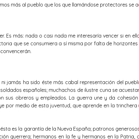
timos más al pueblo que los que llamándose protectores se ac
 Es más: nada o casi nada me interesaría vencer si en ello 
victoria que se consumiera a sí misma por falta de horizonte
 convencerán.
i jamás ha sido éste más cabal representación del pueblo 
os soldados españoles; muchachos de ilustre cuna se acuestan
on sus obreros y empleados. La guerra une y da cohesión a
ye por medio de esta juventud, que aprende en la trinchera
, ésta es la garantía de la Nueva España; patronos generosos
ección guerrera; hermanos en la fe y hermanos en la Patria,