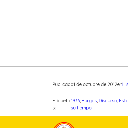
Publicado
1 de octubre de 2012
en
Hi
Etiqueta
1936
, 
Burgos
, 
Discurso
, 
Est
s:
su tiempo