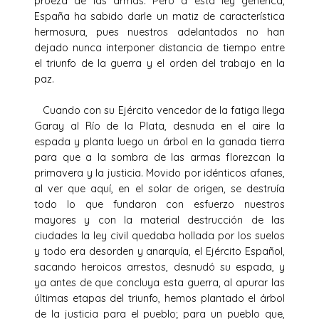
proeza de las armas. Pero a esta ley genérica,
España ha sabido darle un matiz de característica
hermosura, pues nuestros adelantados no han
dejado nunca interponer distancia de tiempo entre
el triunfo de la guerra y el orden del trabajo en la
paz.
Cuando con su Ejército vencedor de la fatiga llega
Garay al Río de la Plata, desnuda en el aire la
espada y planta luego un árbol en la ganada tierra
para que a la sombra de las armas florezcan la
primavera y la justicia. Movido por idénticos afanes,
al ver que aquí, en el solar de origen, se destruía
todo lo que fundaron con esfuerzo nuestros
mayores y con la material destrucción de las
ciudades la ley civil quedaba hollada por los suelos
y todo era desorden y anarquía, el Ejército Español,
sacando heroicos arrestos, desnudó su espada, y
ya antes de que concluya esta guerra, al apurar las
últimas etapas del triunfo, hemos plantado el árbol
de la justicia para el pueblo; para un pueblo que,