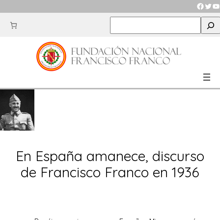
Saltar
Faceb
Twit
Y
al
S
contenido
e
a
r
c
h
En España amanece, discurso
de Francisco Franco en 1936