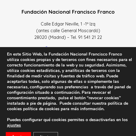
Fundación Nacional Francisco Franco
Calle Edgar Neville, 1 -1º Izq
(antes calle General Moscardó)
28020 (Madrid) – Tel. 91 541 21 22
Contacta con nosotros
En este Sitio Web, la Fundación Nacional Francisco Franco
utiliza cookies propias y de terceros con fines necesarios para el
correcto funcionamiento de la web y su seguridad. Asimismo,
utiliza cookies estadísticas, y analíticas de terceros con la
finalidad de medir visitas y fuentes de tráfico web. Puede
Política de Privacidad y protección de datos
–
Sus datos
aceptarlas todas, solo algunas de ellas o simplemente las
son seguros
–
Política de Cookies
–
Condiciones Generales
necesarias, configurando sus preferencias a través del panel de
de uso
configuración situado a continuación. Para revocar el
consentimiento prestado, pulse el botón “revocar cookies”
instalado a pie de página. Puede consultar nuestra política de
Facebook
Twitter
YouTube
cookies
política de cookies
para más información.
Puedes configurar qué cookies permites o desactivarlas en los
© 2023 FNFF | Todos los derechos reservados.
ajustes