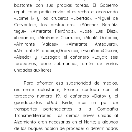
bastante con sus propias tareas. El Gobierno
republicano podía enviar al estrecho el acorazado
«Jaime I» y los cruceros «Libertad», «Miguel de
Cervantes», los destructores «Sánchez Barcáiz.
tegui», «Almirante Ferrándiz», «José Luis Díez»,
«Lepanto», «Almirante Churruca», «Alcalá Galiano»,
«Almirante Valdés», «Almirante Antequera»,
«Almirante Miranda», «,Grarvina», «Escaño», «Ciscar»,
«Alsedo» y «Lazaga»; el cañonero «Laya»; seis
torpederos, doce submarinos, amén de varias
unidades auxiliares.
Para afrontar esa superioridad de medios,
realmente aplastante, Franco contaba con el
torpedero número 19, el cañonero «Dato» y el
guardacostas «Uad Kert», más un par de
transportes pertenecientes a la Compañía
Transmediterránea. Las demás naves unidas al
Alzamiento eran necesarias en el Norte; y algunos
de los buques habían de proceder a determinadas