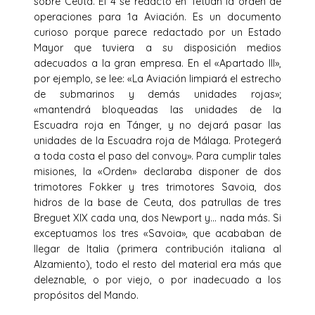
sobre Ceuta. El 4 se redactó en Tetuán la orden de
operaciones para 1a Aviación. Es un documento
curioso porque parece redactado por un Estado
Mayor que tuviera a su disposición medios
adecuados a la gran empresa. En el «Apartado III»,
por ejemplo, se lee: «La Aviación limpiará el estrecho
de submarinos y demás unidades rojas»;
«mantendrá bloqueadas las unidades de la
Escuadra roja en Tánger, y no dejará pasar las
unidades de la Escuadra roja de Málaga. Protegerá
a toda costa el paso del convoy». Para cumplir tales
misiones, la «Orden» declaraba disponer de dos
trimotores Fokker y tres trimotores Savoia, dos
hidros de la base de Ceuta, dos patrullas de tres
Breguet XIX cada una, dos Newport y… nada más. Si
exceptuamos los tres «Savoia», que acababan de
llegar de Italia (primera contribución italiana al
Alzamiento), todo el resto del material era más que
deleznable, o por viejo, o por inadecuado a los
propósitos del Mando.