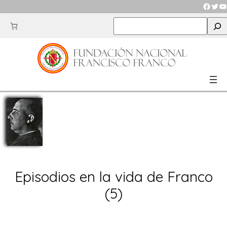
Saltar
Faceb
Twit
Y
al
S
contenido
e
a
r
c
h
Episodios en la vida de Franco
(5)