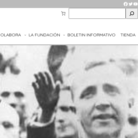
Faceb
Twit
Y
S
e
a
r
COLABORA
LA FUNDACIÓN
BOLETIN INFORMATIVO
TIENDA
c
h