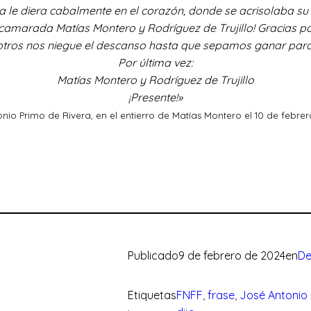
 le diera cabalmente en el corazón, donde se acrisolaba su
amarada Matías Montero y Rodríguez de Trujillo! Gracias po
sotros nos niegue el descanso hasta que sepamos ganar para
Por última vez:
Matías Montero y Rodríguez de Trujillo
¡Presente!
»
nio Primo de Rivera, en el entierro de Matías Montero el 10 de febre
Publicado
9 de febrero de 2024
en
De
Etiquetas
FNFF
, 
frase
, 
José Antonio 