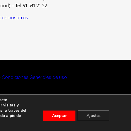
id) – Tel. 91 541 21 22
con nosotros
–
Condiciones Generales de uso
ecto
r visitas y
s a través del
ado a pie de
Aceptar
Ajustes