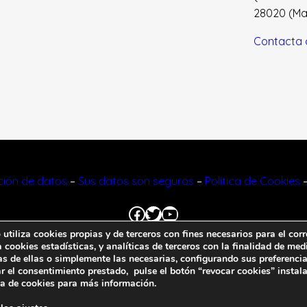
28020 (Madr
Contacta 
cción de datos
–
Sus datos son seguros
–
Política de Cookies
Facebook
Twitter
YouTube
tiliza cookies propias y de terceros con fines necesarios para el corr
cookies estadísticas, y analíticas de terceros con la finalidad de medi
© 2023 FNFF | Todos los derechos reservados.
as de ellas o simplemente las necesarias, configurando sus preferencia
r el consentimiento prestado, pulse el botón “revocar cookies” instal
ca de cookies
para más información.