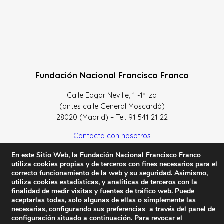
Fundación Nacional Francisco Franco
Calle Edgar Neville, 1 -1º Izq
(antes calle General Moscardó)
28020 (Madrid) – Tel. 91 541 21 22
Contacta con nosotros
En este Sitio Web, la Fundación Nacional Francisco Franco
utiliza cookies propias y de terceros con fines necesarios para el
correcto funcionamiento de la web y su seguridad. Asimismo,
utiliza cookies estadísticas, y analíticas de terceros con la
Política de Privacidad y protección de datos
–
Sus datos
finalidad de medir visitas y fuentes de tráfico web. Puede
son seguros
–
Política de Cookies
–
Condiciones Generales
aceptarlas todas, solo algunas de ellas o simplemente las
de uso
necesarias, configurando sus preferencias a través del panel de
configuración situado a continuación. Para revocar el