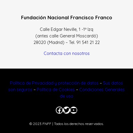
Fundación Nacional Francisco Franco
Calle Edgar Neville, 1 -1º Izq
(antes calle General Moscardó)
28020 (Madrid) – Tel. 91 541 21 22
Contacta con nosotros
Política de Privacidad y protección de datos
–
Sus datos
son seguros
–
Política de Cookies
–
Condiciones Generales
de uso
Facebook
Twitter
YouTube
© 2023 FNFF | Todos los derechos reservados.