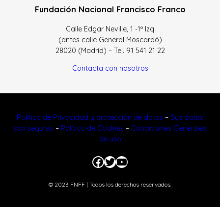
Fundación Nacional Francisco Franco
Calle Edgar Neville, 1 -1º Izq
(antes calle General Moscardó)
28020 (Madrid) – Tel. 91 541 21 22
Contacta con nosotros
Política de Privacidad y protección de datos
–
Sus datos
son seguros
–
Política de Cookies
–
Condiciones Generales
de uso
Facebook
Twitter
YouTube
© 2023 FNFF | Todos los derechos reservados.