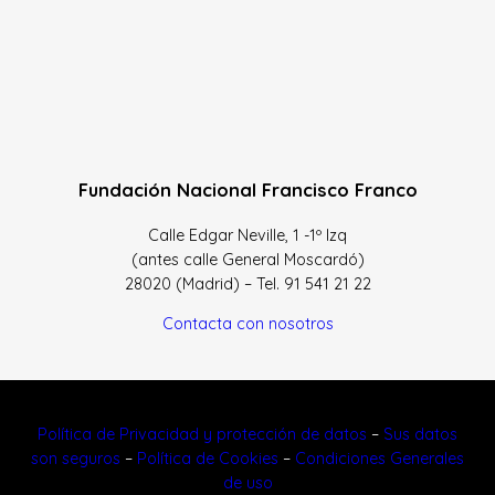
Fundación Nacional Francisco Franco
Calle Edgar Neville, 1 -1º Izq
(antes calle General Moscardó)
28020 (Madrid) – Tel. 91 541 21 22
Contacta con nosotros
Política de Privacidad y protección de datos
–
Sus datos
son seguros
–
Política de Cookies
–
Condiciones Generales
de uso