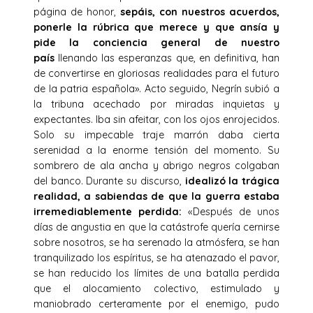
página de honor,
sepáis, con nuestros acuerdos,
ponerle la rúbrica que merece y que ansía y
pide la conciencia general de nuestro
país
llenando las esperanzas que, en definitiva, han
de convertirse en gloriosas realidades para el futuro
de la patria española». Acto seguido, Negrín subió a
la tribuna acechado por miradas inquietas y
expectantes. Iba sin afeitar, con los ojos enrojecidos.
Solo su impecable traje marrón daba cierta
serenidad a la enorme tensión del momento. Su
sombrero de ala ancha y abrigo negros colgaban
del banco. Durante su discurso,
idealizó la trágica
realidad, a sabiendas de que la guerra estaba
irremediablemente perdida:
«Después de unos
días de angustia en que la catástrofe quería cernirse
sobre nosotros, se ha serenado la atmósfera, se han
tranquilizado los espíritus, se ha atenazado el pavor,
se han reducido los límites de una batalla perdida
que el alocamiento colectivo, estimulado y
maniobrado certeramente por el enemigo, pudo