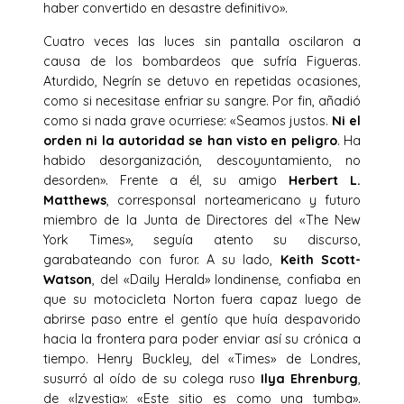
haber convertido en desastre definitivo».
Cuatro veces las luces sin pantalla oscilaron a
causa de los bombardeos que sufría Figueras.
Aturdido, Negrín se detuvo en repetidas ocasiones,
como si necesitase enfriar su sangre. Por fin, añadió
como si nada grave ocurriese: «Seamos justos.
Ni el
orden ni la autoridad se han visto en peligro
. Ha
habido desorganización, descoyuntamiento, no
desorden». Frente a él, su amigo
Herbert L.
Matthews
, corresponsal norteamericano y futuro
miembro de la Junta de Directores del «The New
York Times», seguía atento su discurso,
garabateando con furor. A su lado,
Keith Scott-
Watson
, del «Daily Herald» londinense, confiaba en
que su motocicleta Norton fuera capaz luego de
abrirse paso entre el gentío que huía despavorido
hacia la frontera para poder enviar así su crónica a
tiempo. Henry Buckley, del «Times» de Londres,
susurró al oído de su colega ruso
Ilya Ehrenburg
,
de «Izvestia»: «Este sitio es como una tumba».