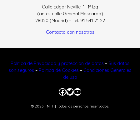
Calle Edgar Neville, 1 -1º Izq
(antes calle General Moscardó)
28020 (Madrid) – Tel. 91 541 21 22
Contacta con nosotros
Política de Privacidad y protección de datos
–
Sus datos
son seguros
–
Política de Cookies
–
Condiciones Generales
de uso
Facebook
Twitter
YouTube
© 2023 FNFF | Todos los derechos reservados.