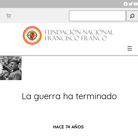
Saltar
Faceb
Twit
Y
al
S
contenido
e
a
r
c
h
La guerra ha terminado
HACE 74 AÑOS