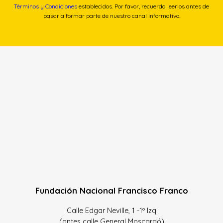
Términos y Condiciones
establecidos. Por favor, recuerda leerlos antes de
pasar a formar parte de nuestro canal informativo.
Fundación Nacional Francisco Franco
Calle Edgar Neville, 1 -1º Izq
(antes calle General Moscardó)