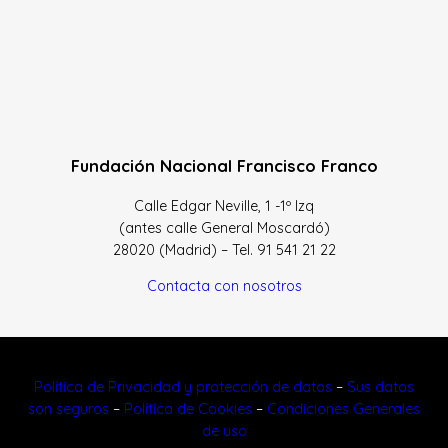
Fundación Nacional Francisco Franco
Calle Edgar Neville, 1 -1º Izq
(antes calle General Moscardó)
28020 (Madrid) – Tel. 91 541 21 22
Contacta con nosotros
Política de Privacidad y protección de datos
–
Sus datos
son seguros
–
Política de Cookies
–
Condiciones Generales
de uso