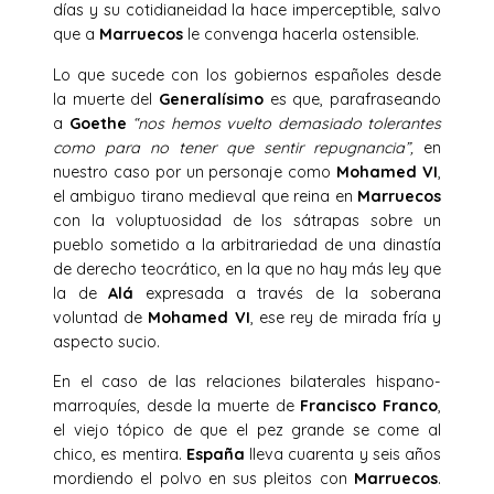
días y su cotidianeidad la hace imperceptible, salvo
que a
Marruecos
le convenga hacerla ostensible.
Lo que sucede con los gobiernos españoles desde
la muerte del
Generalísimo
es que, parafraseando
a
Goethe
“nos hemos vuelto demasiado tolerantes
como para no
tener que sentir repugnancia”,
en
nuestro caso por un personaje como
Mohamed VI
,
el ambiguo tirano medieval que reina en
Marruecos
con la voluptuosidad de los sátrapas sobre un
pueblo sometido a la arbitrariedad de una dinastía
de derecho teocrático, en la que no hay más ley que
la de
Alá
expresada a través de la soberana
voluntad de
Mohamed VI
, ese rey de mirada fría y
aspecto sucio.
En el caso de las relaciones bilaterales hispano-
marroquíes, desde la muerte de
Francisco Franco
,
el viejo tópico de que el pez grande se come al
chico, es mentira.
España
lleva cuarenta y seis años
mordiendo el polvo en sus pleitos con
Marruecos
.