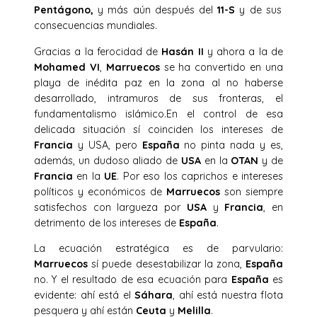
Pentágono,
y más aún después del
11-S
y de sus
consecuencias mundiales.
Gracias a la ferocidad de
Hasán II
y ahora a la de
Mohamed VI
,
Marruecos
se ha convertido en una
playa de inédita paz en la zona al no haberse
desarrollado, intramuros de sus fronteras, el
fundamentalismo islámico.En el control de esa
delicada situación sí coinciden los intereses de
Francia
y USA, pero
España
no pinta nada y es,
además, un dudoso aliado de
USA
en la
OTAN
y de
Francia
en la
UE
. Por eso los caprichos e intereses
políticos y económicos de
Marruecos
son siempre
satisfechos con largueza por
USA
y
Francia
, en
detrimento de los intereses de
España
.
La ecuación estratégica es de parvulario:
Marruecos
sí puede desestabilizar la zona,
España
no. Y el resultado de esa ecuación para
España
es
evidente: ahí está el
Sáhara
, ahí está nuestra flota
pesquera y ahí están
Ceuta
y
Melilla
.