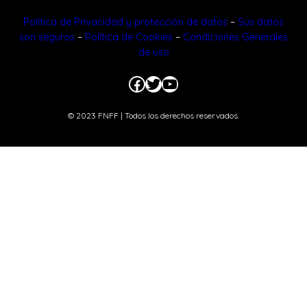
Política de Privacidad y protección de datos
–
Sus datos
son seguros
–
Política de Cookies
–
Condiciones Generales
de uso
Facebook
Twitter
YouTube
© 2023 FNFF | Todos los derechos reservados.