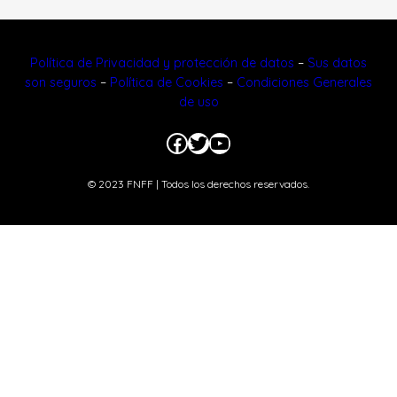
Política de Privacidad y protección de datos
–
Sus datos
son seguros
–
Política de Cookies
–
Condiciones Generales
de uso
Facebook
Twitter
YouTube
© 2023 FNFF | Todos los derechos reservados.