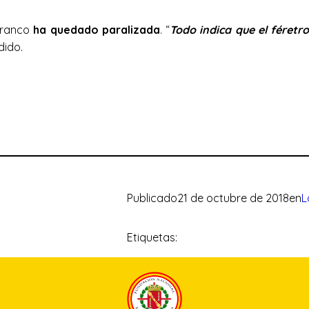
Franco
ha quedado paralizada
. “
Todo indica que el féretr
dido.
Publicado
21 de octubre de 2018
en
L
Etiquetas: