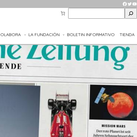
Faceb
Twit
Y
S
e
a
r
COLABORA
LA FUNDACIÓN
BOLETIN INFORMATIVO
TIENDA
c
h