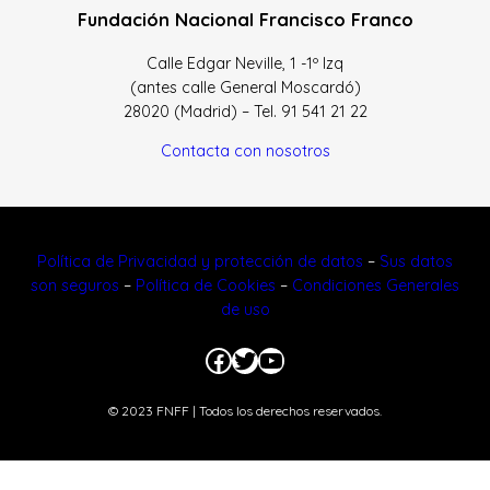
Fundación Nacional Francisco Franco
Calle Edgar Neville, 1 -1º Izq
(antes calle General Moscardó)
28020 (Madrid) – Tel. 91 541 21 22
Contacta con nosotros
Política de Privacidad y protección de datos
–
Sus datos
son seguros
–
Política de Cookies
–
Condiciones Generales
de uso
Facebook
Twitter
YouTube
© 2023 FNFF | Todos los derechos reservados.