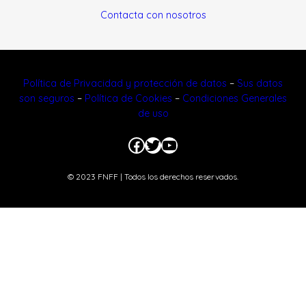
Contacta con nosotros
Política de Privacidad y protección de datos
–
Sus datos
son seguros
–
Política de Cookies
–
Condiciones Generales
de uso
Facebook
Twitter
YouTube
© 2023 FNFF | Todos los derechos reservados.