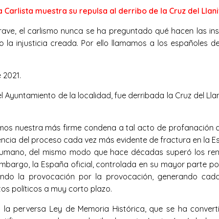
 Carlista muestra su repulsa al derribo de la Cruz del Llani
grave, el carlismo nunca se ha preguntado qué hacen las in
 la injusticia creada. Por ello llamamos a los españoles d
 2021.
 Ayuntamiento de la localidad, fue derribada la Cruz del Llan
os nuestra más firme condena a tal acto de profanación de 
ncia del proceso cada vez más evidente de fractura en la Esp
 humano, del mismo modo que hace décadas superó los renco
mbargo, la España oficial, controlada en su mayor parte por 
ndo la provocación por la provocación, generando cada v
s políticos a muy corto plazo.
 en la perversa Ley de Memoria Histórica, que se ha conver