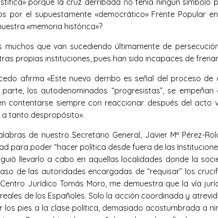
stifica» porque la cruz derribada no tenía ningún símbolo 
os por el supuestamente «democrático» Frente Popular en
nuestra «memoria histórica»?
os muchos que van sucediendo últimamente de persecución 
s propias instituciones, pues han sido incapaces de frenar est
lcedo afirma «Este nuevo derribo es señal del proceso de
 parte, los autodenominados “progresistas”, se empeñan e
n contentarse siempre con reaccionar después del acto v
 a tanto despropósito».
palabras de nuestro Secretario General, Javier Mª Pérez-R
d para poder “hacer política desde fuera de las Institucione
siguió llevarlo a cabo en aquellas localidades donde la soc
paso de las autoridades encargadas de “requisar” los crucif
entro Jurídico Tomás Moro, me demuestra que la vía jurídica
reales de los Españoles. Solo la acción coordinada y atrevid
r los pies a la clase política, demasiado acostumbrada a 