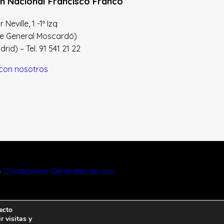
n Nacional Francisco Franco
Neville, 1 -1º Izq
le General Moscardó)
id) – Tel. 91 541 21 22
con nosotros
–
Condiciones Generales de uso
ecto
r visitas y