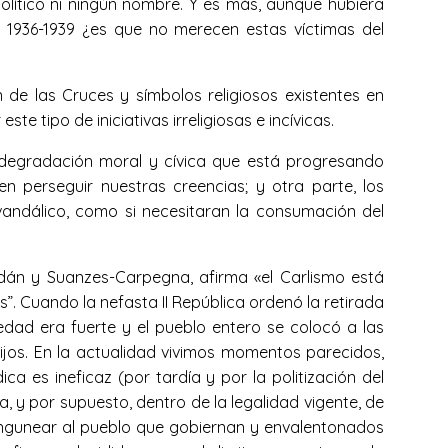
político ni ningún nombre. Y es más, aunque hubiera
 1936-1939 ¿es que no merecen estas víctimas del
de las Cruces y símbolos religiosos existentes en
e tipo de iniciativas irreligiosas e incívicas.
 degradación moral y cívica que está progresando
n perseguir nuestras creencias; y otra parte, los
andálico, como si necesitaran la consumación del
oldán y Suanzes-Carpegna, afirma «el Carlismo está
s”. Cuando la nefasta II República ordenó la retirada
iedad era fuerte y el pueblo entero se colocó a las
ijos. En la actualidad vivimos momentos parecidos,
 es ineficaz (por tardía y por la politización del
a, y por supuesto, dentro de la legalidad vigente, de
ningunear al pueblo que gobiernan y envalentonados