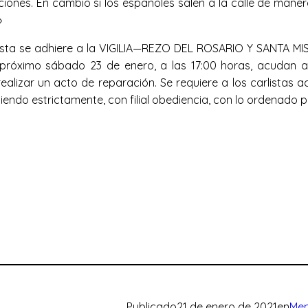
ciones. En cambio si los españoles salen a la calle de maner
»
Carlista se adhiere a la VIGILIA—REZO DEL ROSARIO Y SA
 próximo sábado 23 de enero, a las 17:00 horas, acudan a l
alizar un acto de reparación. Se requiere a los carlistas ac
liendo estrictamente, con filial obediencia, con lo ordenado p
Publicado
21 de enero de 2021
en
Mem