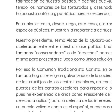
falsificación de nuestro pasado. Y decimos que «ju
tenido los nombres de los torturados y asesinad
holocausto católico y patriótico nuestro recuerdo, 
En cualquier caso, desde luego, este caso, y otr
espacios públicos, muestran la inoperancia de nuestra
Nuestro presidente, Telmo Aldaz de la Quadra-Sa
aceleradamente entre nuestra clase política. Una
llamados “conservadores” o de “derechas” parece
mismo para presentarse luego como única solución
Por eso la Comunión Tradicionalista Carlista, en 
llamado hoy a ser el gran galvanizador de la socieda
de los crucifijos de los centros escolares, no con
puertas de los centros escolares para impedir el 
pues mi experiencia de años como Presidente del C
derecho a aplicar) para la defensa de los intereses 
un pueblo valiente como es el español, puede para