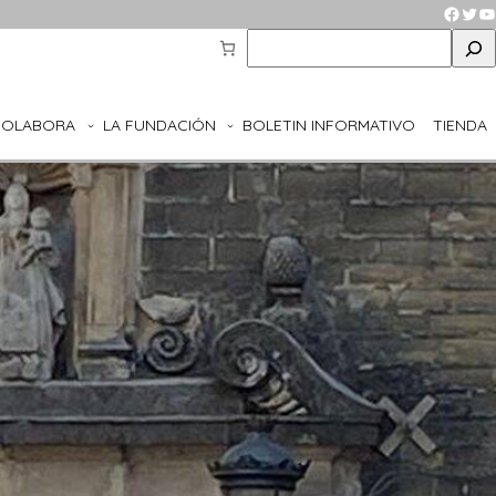
Faceb
Twit
Y
S
e
a
r
COLABORA
LA FUNDACIÓN
BOLETIN INFORMATIVO
TIENDA
c
h