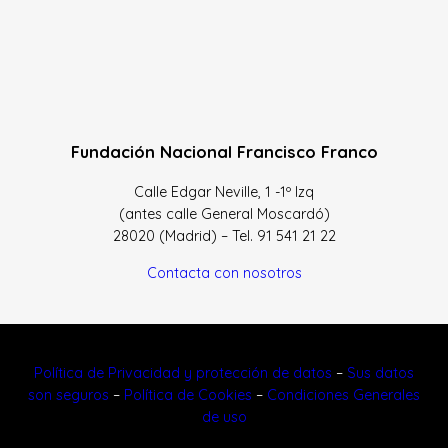
Fundación Nacional Francisco Franco
Calle Edgar Neville, 1 -1º Izq
(antes calle General Moscardó)
28020 (Madrid) – Tel. 91 541 21 22
Contacta con nosotros
Política de Privacidad y protección de datos
–
Sus datos
son seguros
–
Política de Cookies
–
Condiciones Generales
de uso