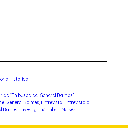
ria Histórica
r de “En busca del General Balmes”
, 
del General Balmes
, 
Entrevista
, 
Entrevista a
l Balmes
, 
investigación
, 
libro
, 
Moisés