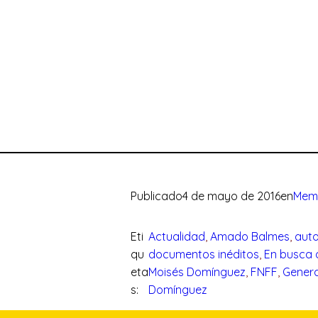
Publicado
4 de mayo de 2016
en
Memo
Eti
Actualidad
, 
Amado Balmes
, 
auto
qu
documentos inéditos
, 
En busca 
eta
Moisés Domínguez
, 
FNFF
, 
Genera
s:
Domínguez