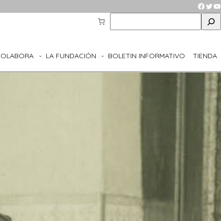
Faceb
Twit
Y
S
e
a
r
COLABORA
LA FUNDACIÓN
BOLETIN INFORMATIVO
TIENDA
c
h