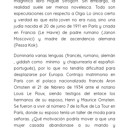
magnífico libro Miguel Strogoff. Sin embargo, la
realidad suele ser menos novelesca. Todo son
especulaciones con respecto a Olga. Lo único cierto
y verdad es que esta joven no era rusa, sino una
judía nacida el 20 de junio de 1911 en París y criada
en Francia (Le Havre) de padre rumano (Janon
Moscovici) y madre de ascendencia alemana
(Pessa Kok).
Dominaría varias lenguas (francés, rumano, alemán
, yiddish como mínimo y chapurrearía el español-
portugués), por lo que no tendría dificultad para
desplazarse por Europa. Contrajo matrimonio en
París con el polaco nacionalizado francés Aron
Ornstein el 21 de febrero de 1934 ante el notario
Louis Le Roux, siendo testigos del enlace los
hermanos de su esposo, Henri y Maurice Ornstein.
Se fueron a vivir al número 7 de la Rue de La Tour en
París, donde su esposo tenía un taller de moda para
señoras. ¿Qué motivación podría mover a que una
mujer casada abandonase a su marido y