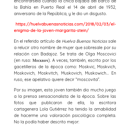
encontrársela cuando la chica bajaba del barco de
la Bahía en Puerto Real el 14 de abril de 1932,
aniversario de la República, y le dio un disgusto.
https://huelvabuenasnoticias.com/2018/02/03/el-
enigma-de-la-joven-margarita-stein/
En el referido artículo de
Huelva Buenas Noticias
sale
a relucir otro nombre de mujer que sobresale por su
relación con Badajoz. Se trata de Olga Moscovici
(en ruso: Москвич). A veces, también, escrito por los
gacetilleros de la época como: Moskvic, Moskvich,
Moskovich, Moskvitch, Muskovich, Muskowich… En
ruso, ese apelativo quiere decir “moscovita”.
Por su imagen, esta joven también dio mucho juego
a la prensa sensacionalista de la época. Sobre las
fotos que publicaron de ella, la escritora
cartagenera Lola Gutiérrez ha tenido la amabilidad
de hacerme una valoración psicológica completa.
No la podía haber descrito mejor: