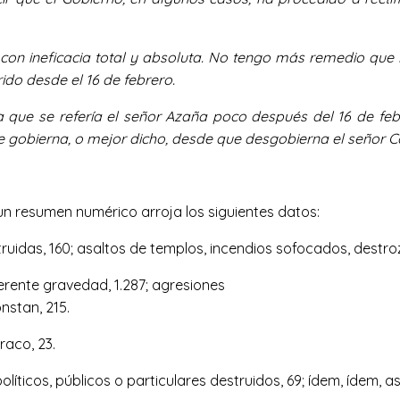
 con ineficacia total y absoluta. No tengo más remedio que l
do desde el 16 de febrero.
 a que se refería el señor Azaña poco después del 16 de f
 gobierna, o mejor dicho, desde que desgobierna el señor C
, un resumen numérico arroja los siguientes datos:
truidas, 160; asaltos de templos, incendios sofocados, destrozo
ferente gravedad, 1.287; agresiones
nstan, 215.
raco, 23.
olíticos, públicos o particulares destruidos, 69; ídem, ídem, as