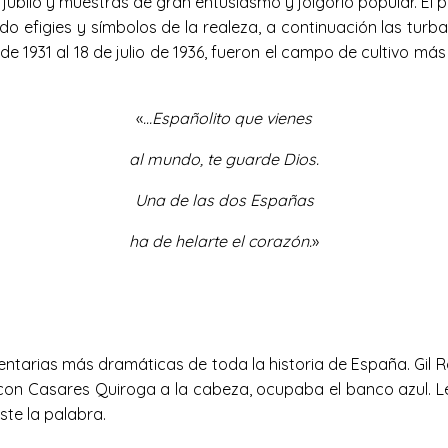
e júbilo y muestras de gran entusiasmo y jolgorio popular. El 
do efigies y símbolos de la realeza, a continuación las turb
 de 1931 al 18 de julio de 1936, fueron el campo de cultivo 
«
…Españolito que vienes
al mundo,
te guarde Dios.
Una de las dos Españas
ha de helarte el corazón.
»
amentarias más dramáticas de toda la historia de España. Gi
con Casares Quiroga a la cabeza, ocupaba el banco azul. Leí
ste la palabra.