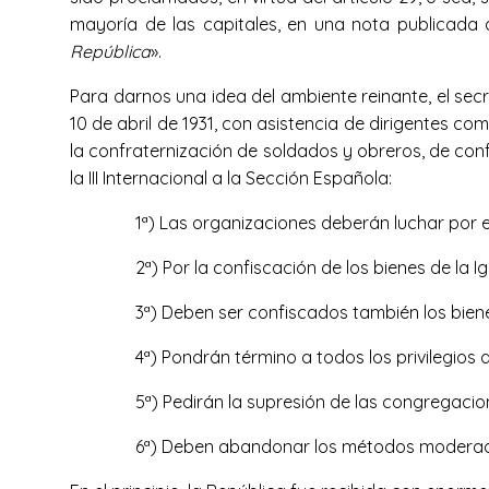
mayoría de las capitales, en una nota publicada al
República
».
Para darnos una idea del ambiente reinante, el sec
10 de abril de 1931, con asistencia de dirigentes com
la confraternización de soldados y obreros, de confo
la III Internacional a la Sección Española:
1ª) Las organizaciones deberán luchar por 
2ª) Por la confiscación de los bienes de la I
3ª) Deben ser confiscados también los bienes
4ª) Pondrán término a todos los privilegios de
5ª) Pedirán la supresión de las congregacion
6ª) Deben abandonar los métodos moderado