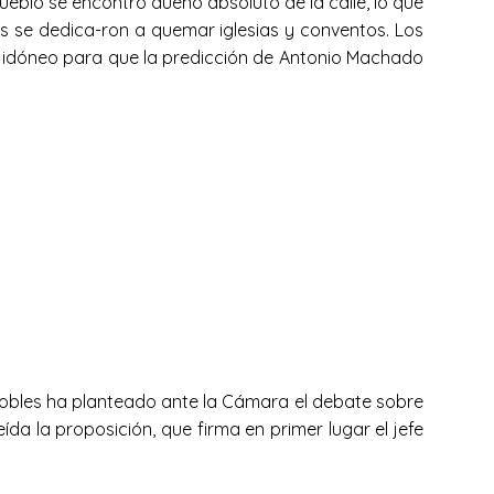
pueblo se encontró dueño absoluto de la calle, lo que
as se dedica-ron a quemar iglesias y conventos. Los
más idóneo para que la predicción de Antonio Machado
l Robles ha planteado ante la Cámara el debate sobre
da la proposición, que firma en primer lugar el jefe