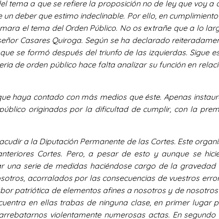
el tema a que se refiere la proposición no de ley que voy a d
de un deber que estimo indeclinable. Por ello, en cumplimient
ara el tema del Orden Público. No os extrañe que a lo larg
l señor Casares Quiroga. Según se ha declarado reiteradamen
que se formó después del triunfo de las izquierdas. Sigue e
eria de orden público hace falta analizar su función en relac
 que haya contado con más medios que éste. Apenas instaurada
úblico originados por la dificultad de cumplir, con la pr
acudir a la Diputación Permanente de las Cortes. Este organ
anteriores Cortes. Pero, a pesar de esto y aunque se hici
tar una serie de medidas haciéndose cargo de la gravedad
sotros, acorralados por las consecuencias de vuestros erro
abor patriótica de elementos afines a nosotros y de nosotro
ncuentra en ellas trabas de ninguna clase, en primer lugar
 arrebatarnos violentamente numerosas actas. En segundo 