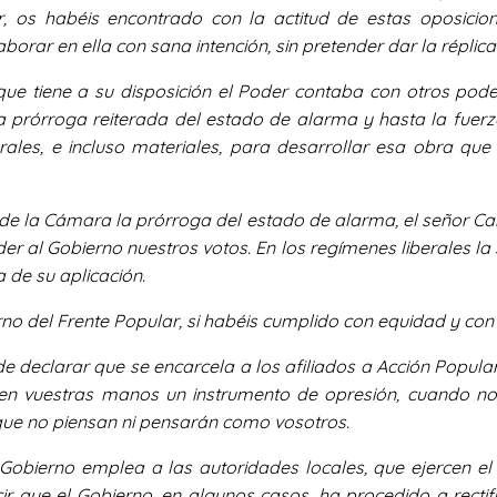
ar, os habéis encontrado con la actitud de estas oposicio
aborar en ella con sana intención, sin pretender dar la répli
que tiene a su disposición el Poder contaba con otros pode
 la prórroga reiterada del estado de alarma y hasta la fuer
rales, e incluso materiales, para desarrollar esa obra q
 de la Cámara la prórroga del estado de alarma, el señor Car
 al Gobierno nuestros votos. En los regímenes liberales la 
a de su aplicación.
o del Frente Popular, si habéis cumplido con equidad y con 
de declarar que se encarcela a los afiliados a Acción Popula
en vuestras manos un instrumento de opresión, cuando no 
.que no piensan ni pensarán como vosotros.
 Gobierno emplea a las autoridades locales, que ejercen el
ir que el Gobierno, en algunos casos, ha procedido a rectif