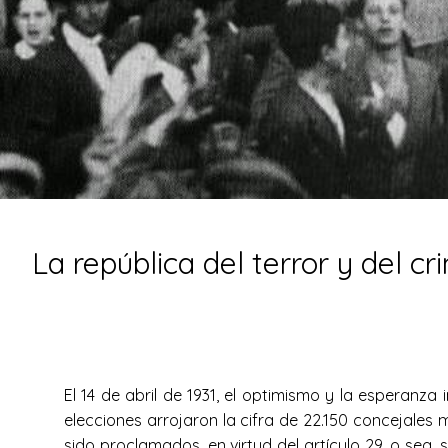
La república del terror y del 
El 14 de abril de 1931, el optimismo y la esperan
elecciones arrojaron la cifra de 22.150 concejales 
sido proclamados, en virtud del artículo 29, o sea,