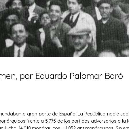
crimen, por Eduardo Palomar Baró
za inundaban a gran parte de España. La República nadie sab
monárquicos frente a 5.775 de los partidos adversarios a la
 sin lucha, 14.018 monárquicos y 1.832 antimonárquicos. Sin e