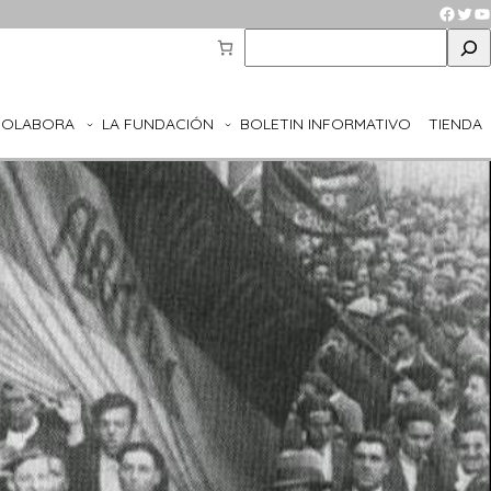
Faceb
Twit
Y
S
e
a
r
COLABORA
LA FUNDACIÓN
BOLETIN INFORMATIVO
TIENDA
c
h