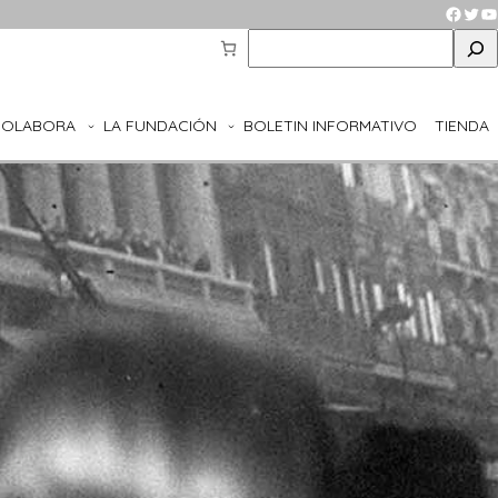
Faceb
Twit
Y
S
e
a
r
COLABORA
LA FUNDACIÓN
BOLETIN INFORMATIVO
TIENDA
c
h