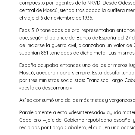
compuesto por agentes de la NKVD. Desde Odessa, en
central de Moscú, siendo trasladada la aurífera me
el viaje el 6 de noviembre de 1936.
Esas 510 toneladas de oro representaban entonces 
que, según el balance del Banco de España del 27 de 
de iniciarse la guerra civil, alcanzaban un valor 
suponían 851 toneladas de dicho metal. Las mismas ci
España ocupaba entonces uno de los primeros lugar
Moscú, quedaron para siempre. Esta desafortunadí
por tres ministros socialistas: Francisco Largo Cab
«desfalco descomunal».
Así se consumó una de las más tristes y vergonzosa
Paralelamente a esta «desinteresada» ayuda mater
Caballero —jefe del Gobierno republicano español 
recibidos por Largo Caballero, el cual, en una oca