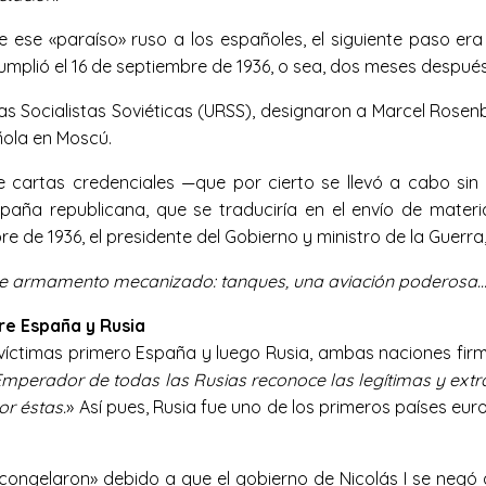
se «paraíso» ruso a los españoles, el siguiente paso era 
plió el 16 de septiembre de 1936, o sea, dos meses después de
s Socialistas Soviéticas (URSS), designaron a Marcel Rosen
ñola en Moscú.
e cartas credenciales —que por cierto se llevó a cabo si
aña republicana, que se traduciría en el envío de materia
bre de 1936, el presidente del Gobierno y ministro de la Guerr
 armamento mecanizado: tanques, una aviación poderosa… ¡L
tre España y Rusia
víctimas primero España y luego Rusia, ambas naciones firmaro
l Emperador de todas las Rusias reconoce las legítimas y extr
or éstas.
» Así pues, Rusia fue uno de los primeros países eu
«congelaron» debido a que el gobierno de Nicolás I se negó a