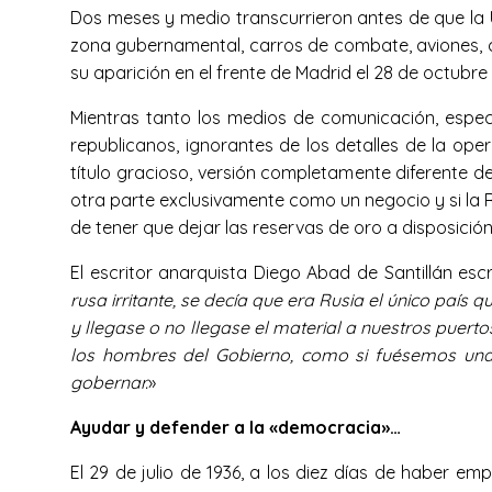
Dos meses y medio transcurrieron antes de que la
zona gubernamental, carros de combate, aviones, ca
su aparición en el frente de Madrid el 28 de octubre 
Mientras tanto los medios de comunicación, especi
republicanos, ignorantes de los detalles de la op
título gracioso, versión completamente diferente d
otra parte exclusivamente como un negocio y si la Re
de tener que dejar las reservas de oro a disposici
El escritor anarquista Diego Abad de Santillán escri
rusa irritante, se decía que era Rusia el único país
y llegase o no llegase el material a nuestros puer
los hombres del Gobierno, como si fuésemos una c
gobernar.
»
Ayudar y defender a la «democracia»…
El 29 de julio de 1936, a los diez días de haber em