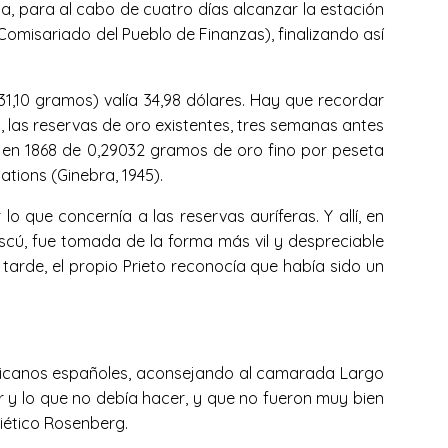
a, para al cabo de cuatro días alcanzar la estación
omisariado del Pueblo de Finanzas), finalizando así
1,10 gramos) valía 34,98 dólares. Hay que recordar
o, las reservas de oro existentes, tres semanas antes
da en 1868 de 0,29032 gramos de oro fino por peseta
ations (Ginebra, 1945).
que concernía a las reservas auríferas. Y allí, en
cú, fue tomada de la forma más vil y despreciable
 tarde, el propio Prieto reconocía que había sido un
blicanos españoles, aconsejando al camarada Largo
 y lo que no debía hacer, y que no fueron muy bien
iético Rosenberg.