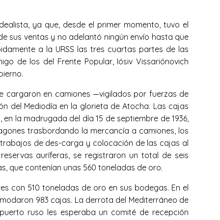
ealista, ya que, desde el primer momento, tuvo el
 de sus ventas y no adelantó ningún envío hasta que
pidamente a la URSS las tres cuartas partes de las
o de los del Frente Popular, Iósiv Vissariónovich
bierno.
e cargaron en camiones —vigilados por fuerzas de
ión del Mediodía en la glorieta de Atocha. Las cajas
o, en la madrugada del día 15 de septiembre de 1936,
 vagones trasbordando la mercancía a camiones, los
s trabajos de des-carga y colocación de las cajas al
reservas auríferas, se registraron un total de seis
as, que contenían unas 560 toneladas de oro.
res con 510 toneladas de oro en sus bodegas. En el
acomodaron 983 cajas. La derrota del Mediterráneo de
 puerto ruso les esperaba un comité de recepción