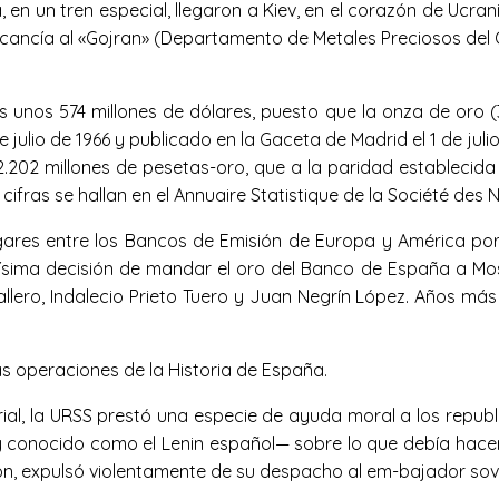
 un tren especial, llegaron a Kiev, en el corazón de Ucrani
rcancía al «Gojran» (Departamento de Metales Preciosos del C
unos 574 millones de dólares, puesto que la onza de oro (3
julio de 1966 y publicado en la Gaceta de Madrid el 1 de juli
de 2.202 millones de pesetas-oro, que a la paridad estableci
fras se hallan en el Annuaire Statistique de la Société des N
es entre los Bancos de Emisión de Europa y América por lo 
sima decisión de mandar el oro del Banco de España a Mos
allero, Indalecio Prieto Tuero y Juan Negrín López. Años más
s operaciones de la Historia de España.
ial, la URSS prestó una especie de ayuda moral a los repu
y conocido como el Lenin español— sobre lo que debía hacer
sión, expulsó violentamente de su despacho al em-bajador sov