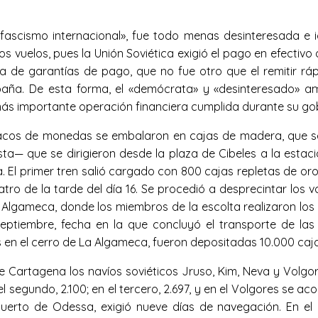
fascismo internacional», fue todo menas desinteresada e id
s vuelos, pues la Unión Soviética exigió el pago en efectivo
a de garantías de pago, que no fue otro que el remitir rá
ña. De esta forma, el «demócrata» y «desinteresado» amig
 más importante operación financiera cumplida durante su go
 sacos de monedas se embalaron en cajas de madera, que s
lista— que se dirigieron desde la plaza de Cibeles a la estac
a. El primer tren salió cargado con 800 cajas repletas de or
atro de la tarde del día 16. Se procedió a desprecintar los
La Algameca, donde los miembros de la escolta realizaron lo
septiembre, fecha en la que concluyó el transporte de las 
s en el cerro de La Algameca, fueron depositadas 10.000 caj
de Cartagena los navíos soviéticos Jruso, Kim, Neva y Volgo
l segundo, 2.100; en el tercero, 2.697, y en el Volgores se 
puerto de Odessa, exigió nueve días de navegación. En el