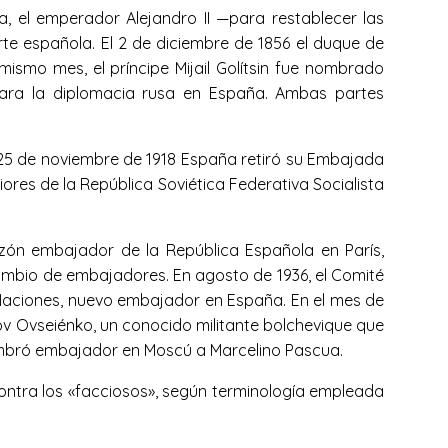
, el emperador Alejandro II —para restablecer las
rte española. El 2 de diciembre de 1856 el duque de
ismo mes, el príncipe Mijail Golítsin fue nombrado
 para la diplomacia rusa en España. Ambas partes
l 25 de noviembre de 1918 España retiró su Embajada
res de la República Soviética Federativa Socialista
sazón embajador de la República Española en París,
rcambio de embajadores. En agosto de 1936, el Comité
 Naciones, nuevo embajador en España. En el mes de
v Ovseiénko, un conocido militante bolchevique que
 nombró embajador en Moscú a Marcelino Pascua.
contra los «facciosos», según terminología empleada