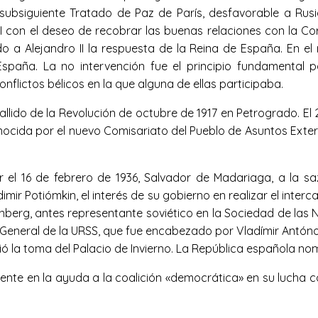
ubsiguiente Tratado de Paz de París, desfavorable a Rusia
II con el deseo de recobrar las buenas relaciones con la Co
 a Alejandro II la respuesta de la Reina de España. En el m
 España. La no intervención fue el principio fundamental
nflictos bélicos en la que alguna de ellas participaba.
llido de la Revolución de octubre de 1917 en Petrogrado. E
ocida por el nuevo Comisariato del Pueblo de Asuntos Exterio
ar el 16 de febrero de 1936, Salvador de Madariaga, a la 
imir Potiómkin, el interés de su gobierno en realizar el inte
enberg, antes representante soviético en la Sociedad de las
 General de la URSS, que fue encabezado por Vladímir Antóno
rigió la toma del Palacio de Invierno. La República española
lmente en la ayuda a la coalición «democrática» en su lucha 