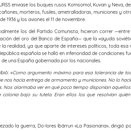
 URSS enviase los buques rusos Komsomol, Kuvan y Neva, d
ñones, morteros, fusiles, ametralladoras, municiones y otr
de 1936 y los aviones el 11 de noviembre.
almente los del Partido Comunista, hicieron correr —entre 
eración del oro del Banco de España— que la «ayuda soviéti
e la realidad, ya que aparte de intereses políticos, toda es
pública española se halló en inferioridad de condiciones fue 
ón de una España gobernada por los nacionales.
bió: «
Como argumento máximo para esa tolerancia de todos
 que nos hacía entrega de armamento y municiones. No lo hacía
tos. Nos alarmaba ver en qué poco tiempo disponían aquello
olonia bajo su tutela. Eran ellos los que resolvían quié
pezado la guerra, Do-lores Ibárruri «La Pasionaria», dirigió 