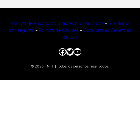
Política de Privacidad y protección de datos
–
Sus datos
son seguros
–
Política de Cookies
–
Condiciones Generales
de uso
Facebook
Twitter
YouTube
© 2023 FNFF | Todos los derechos reservados.