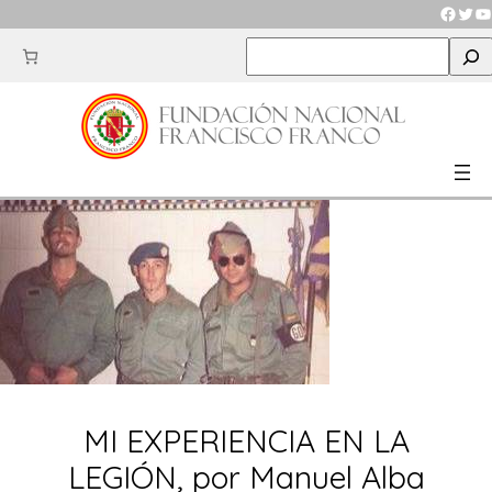
Saltar
Faceb
Twit
Y
al
S
contenido
e
a
r
c
h
MI EXPERIENCIA EN LA
LEGIÓN, por Manuel Alba