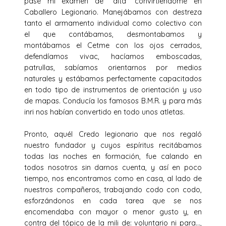
pasé mi examen de “alta” convirtiéndome en
Caballero Legionario. Manejábamos con destreza
tanto el armamento individual como colectivo con
el que contábamos, desmontabamos y
montábamos el Cetme con los ojos cerrados,
defendíamos vivac, hacíamos emboscadas,
patrullas, sabíamos orientarnos por medios
naturales y estábamos perfectamente capacitados
en todo tipo de instrumentos de orientación y uso
de mapas. Conducía los famosos B.M.R. y para más
inri nos habían convertido en todo unos atletas.
Pronto, aquél Credo legionario que nos regaló
nuestro fundador y cuyos espíritus recitábamos
todas las noches en formación, fue calando en
todos nosotros sin darnos cuenta, y así en poco
tiempo, nos encontramos como en casa, al lado de
nuestros compañeros, trabajando codo con codo,
esforzándonos en cada tarea que se nos
encomendaba con mayor o menor gusto y, en
contra del tópico de la mili de: voluntario ni para…,