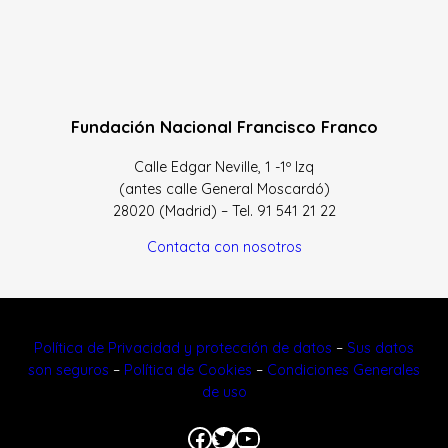
Fundación Nacional Francisco Franco
Calle Edgar Neville, 1 -1º Izq
(antes calle General Moscardó)
28020 (Madrid) – Tel. 91 541 21 22
Contacta con nosotros
Política de Privacidad y protección de datos
–
Sus datos
son seguros
–
Política de Cookies
–
Condiciones Generales
de uso
Facebook
Twitter
YouTube