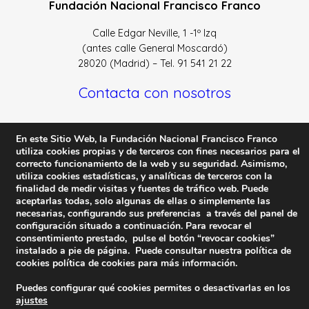
Fundación Nacional Francisco Franco
Calle Edgar Neville, 1 -1º Izq
(antes calle General Moscardó)
28020 (Madrid) – Tel. 91 541 21 22
Contacta con nosotros
En este Sitio Web, la Fundación Nacional Francisco Franco
utiliza cookies propias y de terceros con fines necesarios para el
correcto funcionamiento de la web y su seguridad. Asimismo,
Política de Privacidad y protección de datos
–
Sus datos
utiliza cookies estadísticas, y analíticas de terceros con la
son seguros
–
Política de Cookies
–
Condiciones Generales
finalidad de medir visitas y fuentes de tráfico web. Puede
de uso
aceptarlas todas, solo algunas de ellas o simplemente las
necesarias, configurando sus preferencias a través del panel de
Facebook
Twitter
YouTube
configuración situado a continuación. Para revocar el
consentimiento prestado, pulse el botón “revocar cookies”
instalado a pie de página. Puede consultar nuestra política de
© 2023 FNFF | Todos los derechos
cookies
política de cookies
para más información.
reservados.
Puedes configurar qué cookies permites o desactivarlas en los
ajustes