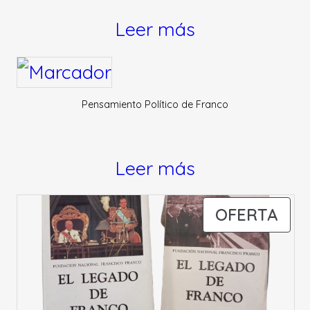
Leer más
Pensamiento Político de Franco
Leer más
PR
OFERTA
EN
OFE