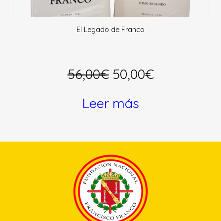
El Legado de Franco
El
El
56,00
€
50,00
€
precio
precio
Leer más
original
actual
era:
es:
56,00€.
50,00€.