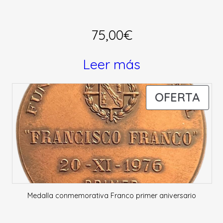
75,00
€
Leer más
PR
OFERTA
EN
OFE
Medalla conmemorativa Franco primer aniversario