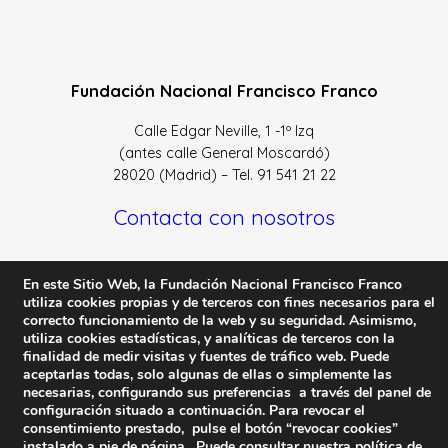
Fundación Nacional Francisco Franco
Calle Edgar Neville, 1 -1º Izq
(antes calle General Moscardó)
28020 (Madrid) – Tel. 91 541 21 22
Contacta con nosotros
En este Sitio Web, la Fundación Nacional Francisco Franco
utiliza cookies propias y de terceros con fines necesarios para el
correcto funcionamiento de la web y su seguridad. Asimismo,
Política de Privacidad y protección de datos
–
Sus datos
utiliza cookies estadísticas, y analíticas de terceros con la
son seguros
–
Política de Cookies
–
Condiciones Generales
finalidad de medir visitas y fuentes de tráfico web. Puede
de uso
aceptarlas todas, solo algunas de ellas o simplemente las
necesarias, configurando sus preferencias a través del panel de
Facebook
Twitter
YouTube
configuración situado a continuación. Para revocar el
consentimiento prestado, pulse el botón “revocar cookies”
instalado a pie de página. Puede consultar nuestra política de