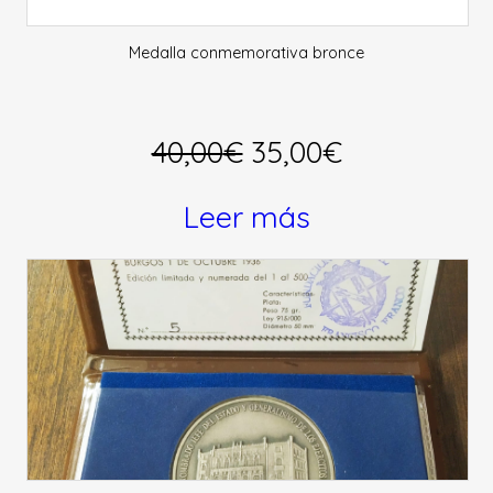
Medalla conmemorativa bronce
El
El
40,00
€
35,00
€
precio
precio
Leer más
original
actual
era:
es:
40,00€.
35,00€.