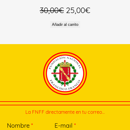
El
El
30,00
€
25,00
€
precio
precio
Añadir al carrito
original
actual
era:
es:
30,00€.
25,00€.
La FNFF directamente en tu correo…
Nombre
*
E-mail
*