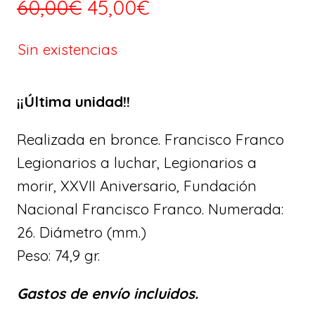
E
E
60,00
€
45,00
€
l
l
Sin existencias
p
p
r
r
¡¡Última unidad!!
e
e
Realizada en bronce. Francisco Franco
c
c
Legionarios a luchar, Legionarios a
morir, XXVII Aniversario, Fundación
i
i
Nacional Francisco Franco. Numerada:
o
o
26. Diámetro (mm.)
Peso:
74,9
gr.
o
a
r
c
Gastos de envío incluidos.