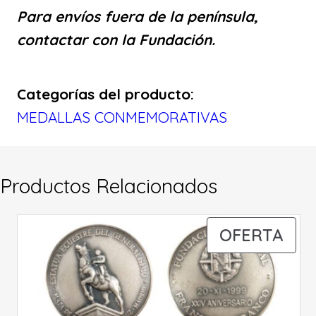
i
t
Para envíos fuera de la península,
g
u
contactar con la Fundación.
i
a
Categorías del producto:
n
l
MEDALLAS CONMEMORATIVAS
a
e
l
s
Productos Relacionados
e
:
r
4
PR
OFERTA
a
5
EN
OFE
:
,