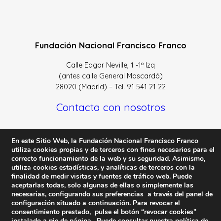
Fundación Nacional Francisco Franco
Calle Edgar Neville, 1 -1º Izq
(antes calle General Moscardó)
28020 (Madrid) – Tel. 91 541 21 22
Contacta con nosotros
En este Sitio Web, la Fundación Nacional Francisco Franco
utiliza cookies propias y de terceros con fines necesarios para el
correcto funcionamiento de la web y su seguridad. Asimismo,
Política de Privacidad y protección de datos
–
Sus datos
utiliza cookies estadísticas, y analíticas de terceros con la
son seguros
–
Política de Cookies
–
Condiciones Generales
finalidad de medir visitas y fuentes de tráfico web. Puede
de uso
aceptarlas todas, solo algunas de ellas o simplemente las
necesarias, configurando sus preferencias a través del panel de
Facebook
Twitter
YouTube
configuración situado a continuación. Para revocar el
consentimiento prestado, pulse el botón “revocar cookies”
instalado a pie de página. Puede consultar nuestra política de