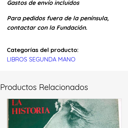
s
Gastos de envío incluidos
o
a
d
r
c
Para pedidos fuera de la península,
e
contactar con la Fundación.
l
i
t
a
g
u
g
Categorías del producto:
i
a
u
LIBROS SEGUNDA MANO
e
n
l
r
a
e
Productos Relacionados
r
l
s
a
c
e
:
a
r
5
n