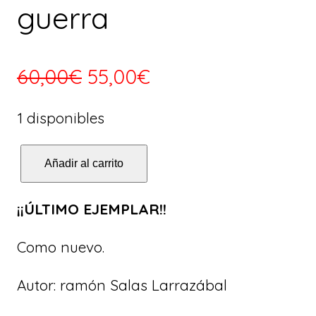
guerra
E
E
60,00
€
55,00
€
l
l
1 disponibles
p
p
P
Añadir al carrito
r
r
é
e
e
r
¡¡ÚLTIMO EJEMPLAR!!
d
c
c
Como nuevo.
i
i
i
d
Autor: ramón Salas Larrazábal
o
o
a