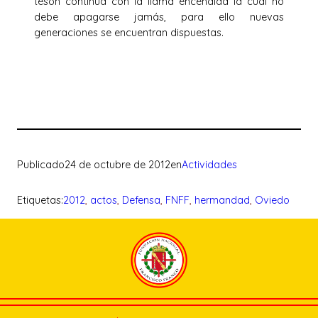
tesón continúa con la llama encendida la cual no
debe apagarse jamás, para ello nuevas
generaciones se encuentran dispuestas.
Publicado
24 de octubre de 2012
en
Actividades
Etiquetas:
2012
, 
actos
, 
Defensa
, 
FNFF
, 
hermandad
, 
Oviedo