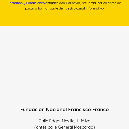
Términos y Condiciones
establecidos. Por favor, recuerda leerlos antes de
pasar a formar parte de nuestro canal informativo.
Fundación Nacional Francisco Franco
Calle Edgar Neville, 1 -1º Izq
(antes calle General Moscardó)