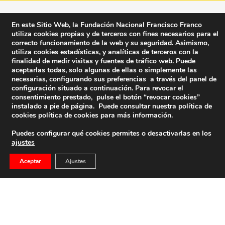
En este Sitio Web, la Fundación Nacional Francisco Franco
utiliza cookies propias y de terceros con fines necesarios para el
correcto funcionamiento de la web y su seguridad. Asimismo,
utiliza cookies estadísticas, y analíticas de terceros con la
finalidad de medir visitas y fuentes de tráfico web. Puede
aceptarlas todas, solo algunas de ellas o simplemente las
necesarias, configurando sus preferencias a través del panel de
configuración situado a continuación. Para revocar el
consentimiento prestado, pulse el botón “revocar cookies”
instalado a pie de página. Puede consultar nuestra política de
cookies
política de cookies
para más información.
Puedes configurar qué cookies permites o desactivarlas en los
ajustes
Fundación Nacional Francisco Franco
Aceptar
Ajustes
Calle Edgar Neville, 1 -1º Izq
(antes calle General Moscardó)
28020 (Madrid) – Tel. 91 541 21 22
Contacta con nosotros