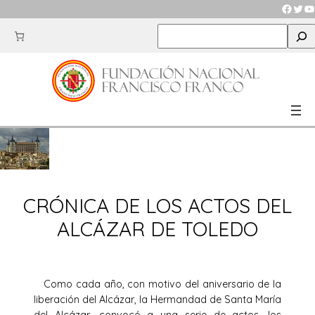
Saltar
Faceb
Twit
Y
al
S
contenido
e
a
r
c
h
CRÓNICA DE LOS ACTOS DEL
ALCÁZAR DE TOLEDO
Como cada año, con motivo del aniversario de la
liberación del Alcázar, la Hermandad de Santa María
del Alcázar, convocó a una serie de actos, los