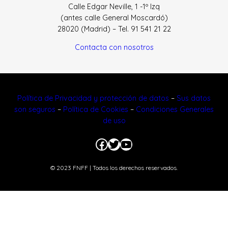
Calle Edgar Neville, 1 -1º Izq
(antes calle General Moscardó)
28020 (Madrid) – Tel. 91 541 21 22
Contacta con nosotros
Política de Privacidad y protección de datos
–
Sus datos
son seguros
–
Política de Cookies
–
Condiciones Generales
de uso
Facebook
Twitter
YouTube
© 2023 FNFF | Todos los derechos reservados.