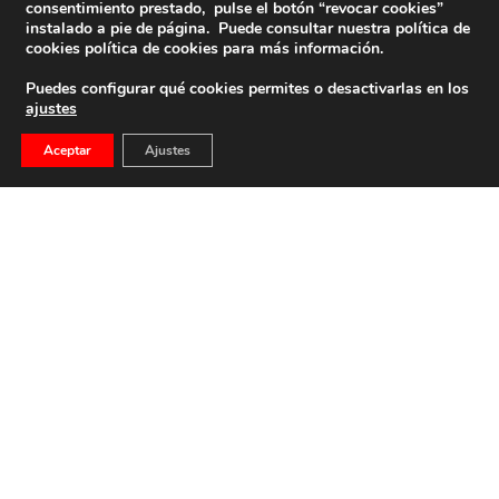
consentimiento prestado, pulse el botón “revocar cookies”
instalado a pie de página. Puede consultar nuestra política de
cookies
política de cookies
para más información.
Puedes configurar qué cookies permites o desactivarlas en los
ajustes
Aceptar
Ajustes
CRÓNICA DE LOS ACTOS DEL ALCÁZAR DE
TOLEDO
CRÓNICA DE LOS ACTOS DEL ALCÁZAR DE TOLEDO
2 de octubre de 2012