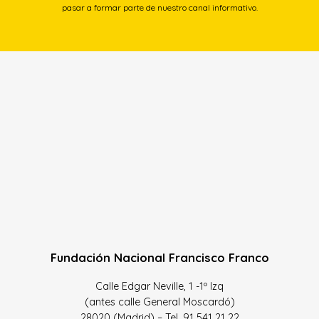
pasar a formar parte de nuestro canal informativo.
Fundación Nacional Francisco Franco
Calle Edgar Neville, 1 -1º Izq
(antes calle General Moscardó)
28020 (Madrid) – Tel. 91 541 21 22