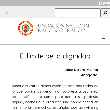
Saltar
Faceb
Twit
Y
al
S
contenido
e
a
r
c
h
El límite de la dignidad
José Utrera Molina
Abogado
Aunque nuestras almas están ya bien saturadas de
lo que podíamos denominar sorpresa y asombro,
no lo están tanto como para admitir sin protesta
alguna, hechos que producen una honda herida en
la memoria de muchos españoles que aún viven y