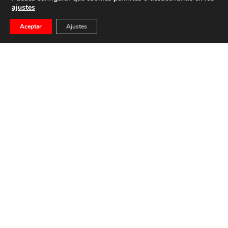
ajustes
Aceptar
Ajustes
La Reconciliación Y La Corona, Por Fernando
Suárez
Fernando Suárez González Miembro de la Real Academia
de Ciencias Morales y Políticas La […]
12 de febrero de 2021