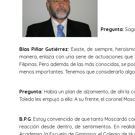
Pregunta:
Sagu
Blas Piñar Gutiérrez:
Existe, de siempre, heroísm
manera, enlaza con una serie de actuaciones que tie
Filipinas. Pero además de las más conocidas, se po
menos importantes. Tenemos que considerarlo algo i
Pregunta:
Había un plan de alzamiento, de ahí la c
Toledo les empujó a ello. A su frente, el coronel Mo
B.P.G
: Estoy convencido de que tanto Moscardó como
reacción desde dentro, de sentimientos. En reali
Academia, la Escuela de Gimnasia, el Colegio de Hu