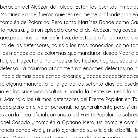
liberación del Alcázar de Toledo. Están los escritos inmedi
o Martínez Bande, fueron quienes realmente profundizaron en
 también de Palomino. Pero tanto Martínez Bande como Ca
o la nuestra, y en un episodio como el del Alcázar, hay cosa
que podamos llamar definitiva, de estudio a fondo no sólo 
uno de los defensores, no sólo los más conocidos, como ta
de los mandos de las columnas que mandaron desde Madrid o lo
 y su trayectoria. Para realzar los hechos hay que saber qui
la defensa. La columna atacante tuvo enormes defectos, no
r civil, había demasiados dando órdenes y pocos obedeciéndola
 de alguna manera, a lo largo de los setenta días de ased
ó en los sucesivos asaltos. Cuando la gente se juega la v
 Admiro a los últimos defensores del Frente Popular en To
ocada pero en el valor personal, no generalmente pero sí e
tes con la línea oficial comunista del Frente Popular no sobre
ronel Casado y también a Cipriano Mera, un hombre admira
rancia donde vivió y murió ejerciendo su oficio de albañil.
mejor. Que no compartamos su idea de esa España no quie