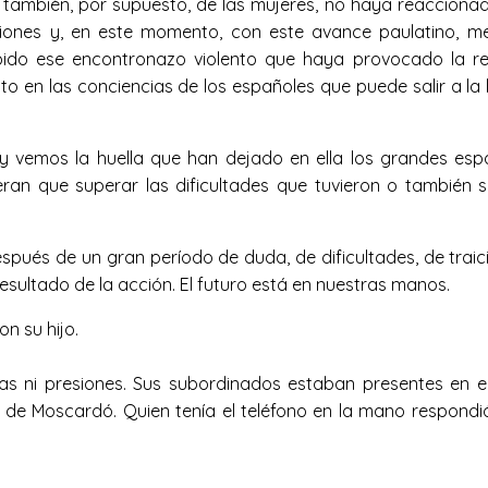
 y también, por supuesto, de las mujeres, no haya reacciona
ones y, en este momento, con este avance paulatino, med
do ese encontronazo violento que haya provocado la reb
to en las conciencias de los españoles que puede salir a la 
 vemos la huella que han dejado en ella los grandes esp
ran que superar las dificultades que tuvieron o también 
spués de un gran período de duda, de dificultades, de traic
resultado de la acción. El futuro está en nuestras manos.
n su hijo.
as ni presiones. Sus subordinados estaban presentes en el
o de Moscardó. Quien tenía el teléfono en la mano respondi