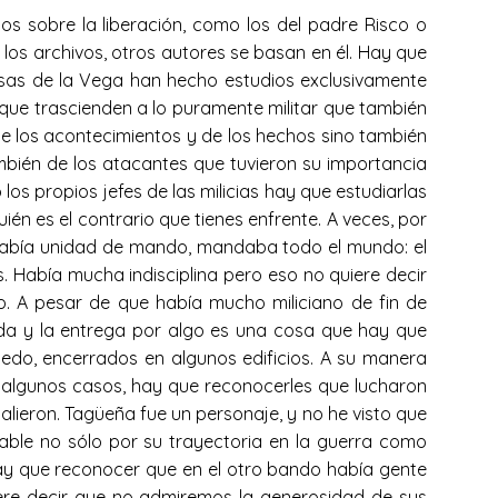
atos sobre la liberación, como los del padre Risco o
 los archivos, otros autores se basan en él. Hay que
sas de la Vega han hecho estudios exclusivamente
s que trascienden a lo puramente militar que también
de los acontecimientos y de los hechos sino también
mbién de los atacantes que tuvieron su importancia
s propios jefes de las milicias hay que estudiarlas
én es el contrario que tienes enfrente. A veces, por
 había unidad de mando, mandaba todo el mundo: el
s. Había mucha indisciplina pero eso no quiere decir
io. A pesar de que había mucho miliciano de fin de
ida y la entrega por algo es una cosa que hay que
ledo, encerrados en algunos edificios. A su manera
n algunos casos, hay que reconocerles que lucharon
salieron. Tagüeña fue un personaje, y no he visto que
ble no sólo por su trayectoria en la guerra como
 Hay que reconocer que en el otro bando había gente
re decir que no admiremos la generosidad de sus