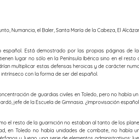
nto, Numancia, el Baler, Santa María de la Cabeza, El Alcáza
o español. Está demostrado por las propias páginas de la H
nen lugar no sólo en la Península Ibérica sino en el resto d
drían multiplicar estas defensas heroicas y de carácter num
ntrínseco con la forma de ser del español.
oncentración de guardias civiles en Toledo, pero no había un 
scardó, jefe de la Escuela de Gimnasia. ¿Improvisación españo
 el resto de la guarnición no estaban al tanto de los planes
dad, en Toledo no había unidades de combate, no había un
érfanos y, luego, una serie de elementos administrativos; 