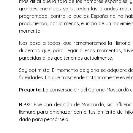
más difícil que la talla de los hombres españoles,
grandes enemigos se suceden las grandes reacci
programado, contra lo que es España no ha habi
produciendo, por lo menos, el inicio de un movimien
momento.
Nos pasa a todos, que rememoramos la Historia y
dudemos que, para llegar a esos momentos, tuvie
parecidas a las que tenemos actualmente.
Soy optimista. El momento de gloria se adquiere de
fidelidades. Lo que trasciende históricamente es el 
Pregunta:
La conversación del Coronel Moscardó co
B.P.G:
Fue una decisión de Moscardó, sin influenci
llamara para amenazar con el fusilamiento del hij
dado para pensárselo.