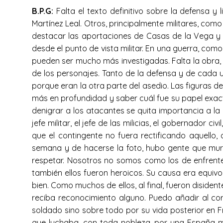
B.P.G:
Falta el texto definitivo sobre la defensa y 
Martínez Leal. Otros, principalmente militares, com
destacar las aportaciones de Casas de la Vega y
desde el punto de vista militar. En una guerra, com
pueden ser mucho más investigadas. Falta la obra, 
de los personajes. Tanto de la defensa y de cada 
porque eran la otra parte del asedio. Las figuras 
más en profundidad y saber cuál fue su papel exacto
denigrar a los atacantes se quita importancia a 
jefe militar, el jefe de las milicias, el gobernado
que el contingente no fuera rectificando aquello,
semana y de hacerse la foto, hubo gente que muri
respetar. Nosotros no somos como los de enfrente.
también ellos fueron heroicos. Su causa era equiv
bien. Como muchos de ellos, al final, fueron disiden
reciba reconocimiento alguno. Puedo añadir al co
soldado sino sobre todo por su vida posterior en F
que luchaba, con toda nobleza, por una España 