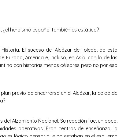
r, ¿el heroísmo español también es estático?
istoria. El suceso del Alcázar de Toledo, de esta
e Europa, América e, incluso, en Asia, con lo de las
antino con historias menos célebres pero no por eso
plan previo de encerrarse en el Alcázar, la caída de
la?
 del Alzamiento Nacional. Su reacción fue, un poco,
idades operativas. Eran centros de enseñanza: la
luego es lógico pensar que no estaban en el esquema