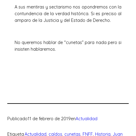
A sus mentiras y sectarismo nos opondremos con la
contundencia de la verdad histórica. Si es preciso al
amparo de la Justicia y del Estado de Derecho.
No queremos hablar de “cunetas” para nada pero si
insisten hablaremos.
Publicado
11 de febrero de 2019
en
Actualidad
Etiqueta
Actualidad
, 
caídos
, 
cunetas
, 
FNFF
, 
Historia
, 
Juan