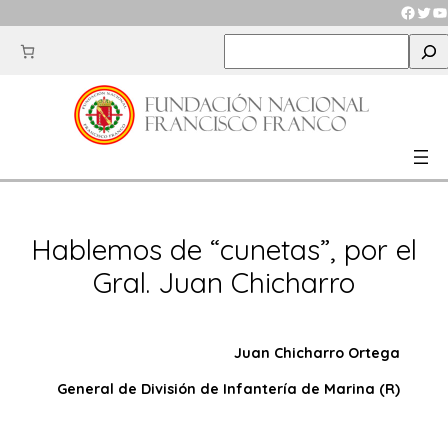
Saltar
Faceb
Twit
Y
al
S
contenido
e
a
r
c
h
Hablemos de “cunetas”, por el
Gral. Juan Chicharro
Juan Chicharro Ortega
General de División de Infantería de Marina (R)