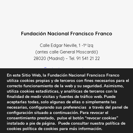
Fundación Nacional Francisco Franco
Calle Edgar Neville, 1 -1º Izq
(antes calle General Moscardó)
28020 (Madrid) – Tel. 91 541 21 22
Contacta con nosotros
En este Sitio Web, la Fundación Nacional Francisco Franco
utiliza cookies propias y de terceros con fines necesarios para el
correcto funcionamiento de la web y su seguridad. Asimismo,
utiliza cookies estadísticas, y analíticas de terceros con la
finalidad de medir visitas y fuentes de tráfico web. Puede
Política de Privacidad y protección de datos
–
Sus datos
aceptarlas todas, solo algunas de ellas o simplemente las
son seguros
–
Política de Cookies
–
Condiciones Generales
necesarias, configurando sus preferencias a través del panel de
de uso
configuración situado a continuación. Para revocar el
consentimiento prestado, pulse el botón “revocar cookies”
instalado a pie de página. Puede consultar nuestra política de
Facebook
Twitter
YouTube
cookies
política de cookies
para más información.