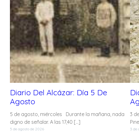
Diario Del Alcázar: Día 5 De
Di
Agosto
Ag
5 de agosto, miércoles Durante la mañana, nada
3 de
digno de señalar. A las 17,40 […]
Pin
5 de agosto de 2026
3 de 