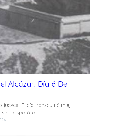
el Alcázar: Día 6 De
, jueves El día transcurrió muy
es no disparó la […]
2026