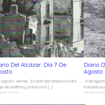
ario Del Alcázar: Día 7 De
Diario D
osto
Agosto
e agosto, viernes En este día tampoco hubo
6 de agosto
o de artillería y transcurrió […]
tranquilo pu
agosto de 2026
6 de agosto de 