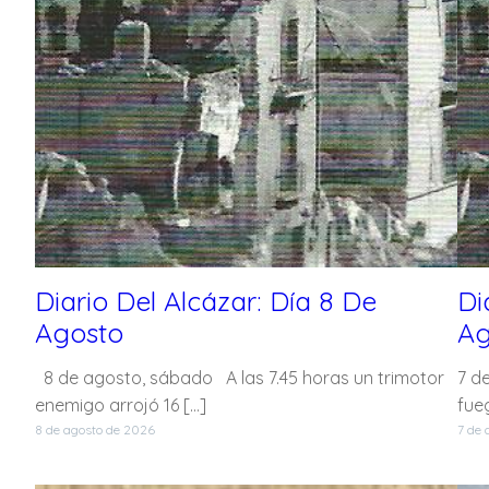
Diario Del Alcázar: Día 8 De
Di
Agosto
Ag
8 de agosto, sábado A las 7.45 horas un trimotor
7 d
enemigo arrojó 16 […]
fueg
8 de agosto de 2026
7 de 