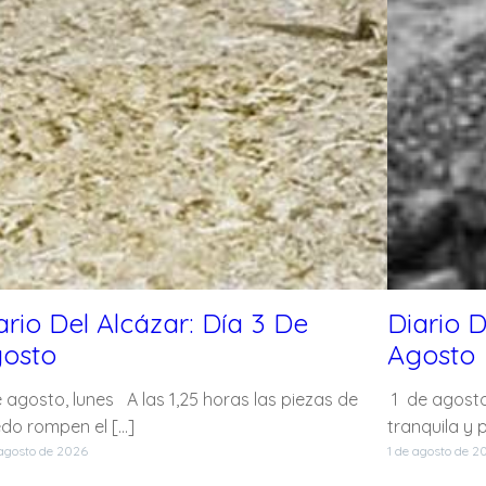
ario Del Alcázar: Día 3 De
Diario D
osto
Agosto
 agosto, lunes A las 1,25 horas las piezas de
1 de agost
edo rompen el […]
tranquila y 
agosto de 2026
1 de agosto de 2