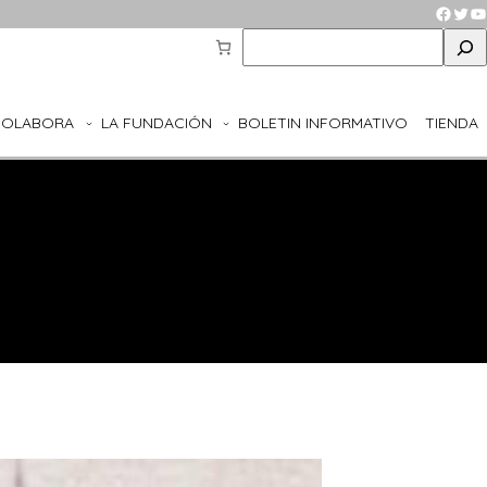
Faceb
Twit
Y
S
e
a
r
COLABORA
LA FUNDACIÓN
BOLETIN INFORMATIVO
TIENDA
c
h