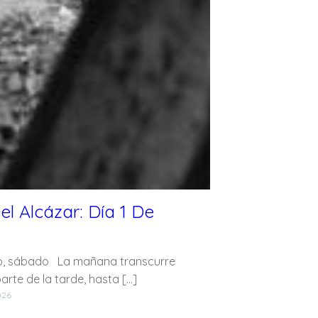
el Alcázar: Día 1 De
o, sábado La mañana transcurre
parte de la tarde, hasta […]
026