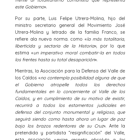
frente al totalitarismo comunista que representa
este Gobierno
».
Por su parte, Luis Felipe Utrera-Molina, hijo del
ministro secretario general del Movimiento José
Utrera-Molina y letrado de la familia Franco, se
refiere ala nueva norma. como «
la más totalitaria,
liberticida y sectaria de la Historia
», por lo que
estima «
un imperativo moral combatir-la en todos
los frentes hasta su total desaparición
».
Mientras, la Asociación para la Defensa del Valle de
los Caídos «
no contempla posibilidad alguna de que
el Gobierno atropelle todos los derechos
fundamentales en lo concerniente al Valle de los
Caídos, y en cumplimiento de su motivo de existir,
recurrirá a todos los estamentos judiciales en
defensa del conjunto monumental y religioso, que
seguirá siendo como hasta ahora un lugar de paz
bajo los brazos redentores de su Cruz
». Ante la
pretendida y partidista “resignificación” del Valle,
esta asociación «
exige respeto absoluto a los