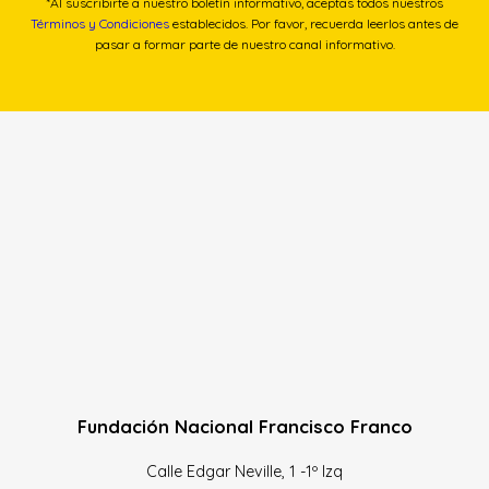
*Al suscribirte a nuestro boletín informativo, aceptas todos nuestros
Términos y Condiciones
establecidos. Por favor, recuerda leerlos antes de
pasar a formar parte de nuestro canal informativo.
Fundación Nacional Francisco Franco
Calle Edgar Neville, 1 -1º Izq