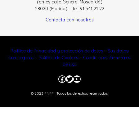
(antes calle General Moscardó)
28020 (Madrid) – Tel. 91 541 21 22
Contacta con nosotros
Política de Privacidad y protección de datos
–
Sus datos
son seguros
–
Política de Cookies
–
Condiciones Generales
de uso
Facebook
Twitter
YouTube
© 2023 FNFF | Todos los derechos reservados.