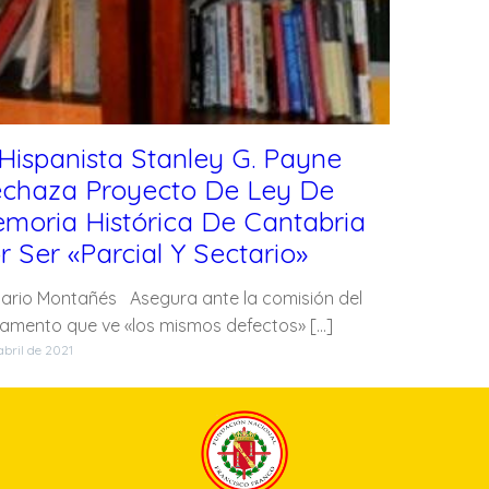
 Hispanista Stanley G. Payne
chaza Proyecto De Ley De
moria Histórica De Cantabria
r Ser «parcial Y Sectario»
Diario Montañés Asegura ante la comisión del
lamento que ve «los mismos defectos» […]
abril de 2021