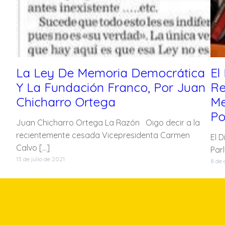
La Ley De Memoria Democrática
El
Y La Fundación Franco, Por Juan
Re
Chicharro Ortega
Me
Po
Juan Chicharro Ortega La Razón Oigo decir a la
recientemente cesada Vicepresidenta Carmen
El 
Calvo […]
Par
13 de julio de 2021
8 de 