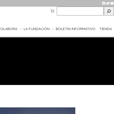
Faceb
Twit
Y
S
e
a
r
COLABORA
LA FUNDACIÓN
BOLETIN INFORMATIVO
TIENDA
c
h