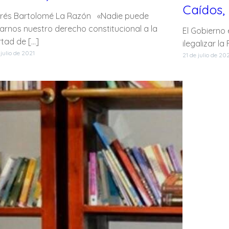
Caídos,
rés Bartolomé La Razón «Nadie puede
arnos nuestro derecho constitucional a la
El Gobierno
rtad de […]
ilegalizar l
 julio de 2021
21 de julio de 20