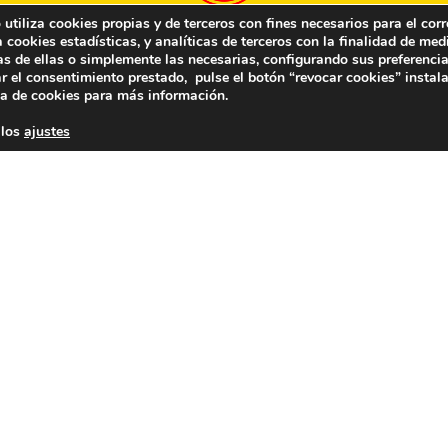
tiliza cookies propias y de terceros con fines necesarios para el corr
cookies estadísticas, y analíticas de terceros con la finalidad de medi
La FNFF directamente en tu correo…
as de ellas o simplemente las necesarias, configurando sus preferencia
r el consentimiento prestado, pulse el botón “revocar cookies” instal
ca de cookies
para más información.
*
 los
ajustes