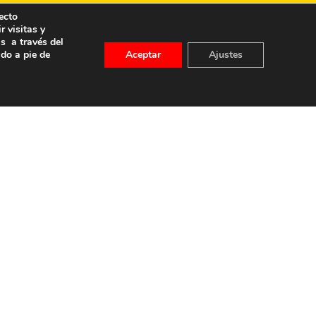
ecto
r visitas y
s a través del
ado a pie de
Aceptar
Ajustes