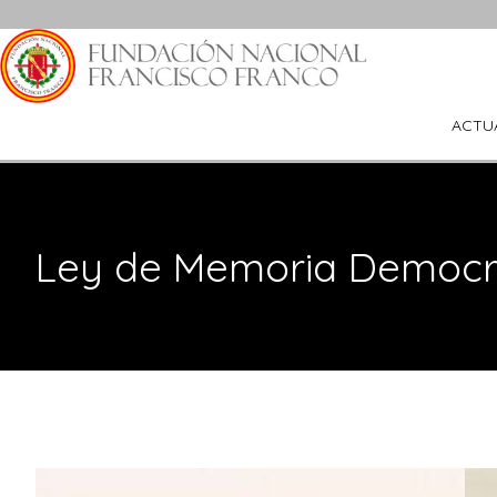
Saltar
al
contenido
ACTU
Ley de Memoria Democr