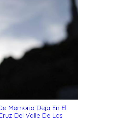
De Memoria Deja En El
Cruz Del Valle De Los