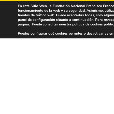
En este Sitio Web, la Fundación Nacional Francisco Franco u
funcionamiento de la web y su seguridad. Asimismo, utiliza 
fuentes de tráfico web. Puede aceptarlas todas, solo algun
panel de configuración situado a continuación. Para revoca
página. Puede consultar nuestra política de cookies
políti
Nombre
*
E-mail
Puedes configurar qué cookies permites o desactivarlas en
Captcha
*