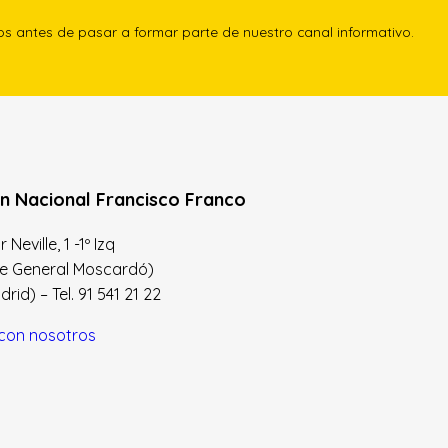
los antes de pasar a formar parte de nuestro canal informativo.
n Nacional Francisco Franco
Neville, 1 -1º Izq
le General Moscardó)
id) – Tel. 91 541 21 22
con nosotros