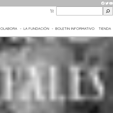
Faceb
Twit
Y
S
e
a
r
COLABORA
LA FUNDACIÓN
BOLETIN INFORMATIVO
TIENDA
c
h