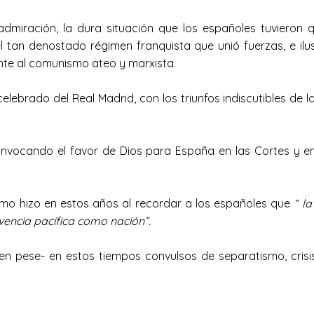
ración, la dura situación que los españoles tuvieron qu
el tan denostado régimen franquista que unió fuerzas, e il
ente al comunismo ateo y marxista.
ebrado del Real Madrid, con los triunfos indiscutibles de 
ocando el favor de Dios para España en las Cortes y en l
mo hizo en estos años al recordar a los españoles que
“ la
encia pacífica como nación”.
n pese- en estos tiempos convulsos de separatismo, crisis 