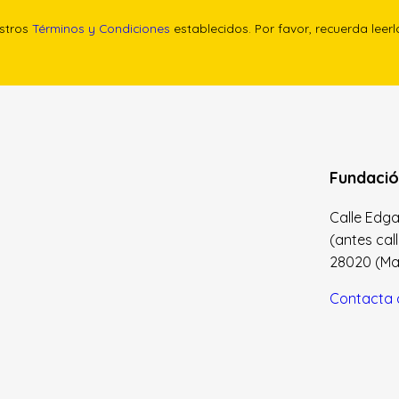
estros
Términos y Condiciones
establecidos. Por favor, recuerda leer
Fundació
Calle Edgar 
(antes cal
28020 (Madr
Contacta 