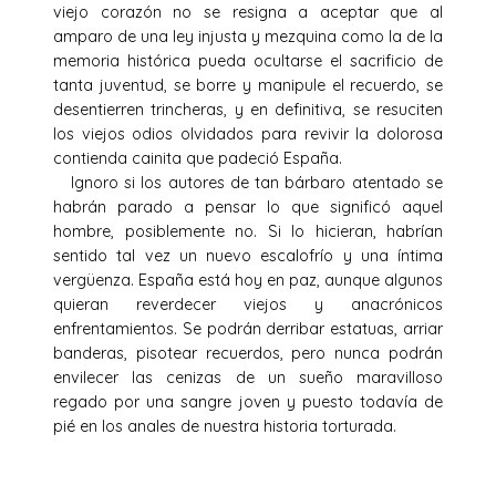
viejo corazón no se resigna a aceptar que al
amparo de una ley injusta y mezquina como la de la
memoria histórica pueda ocultarse el sacrificio de
tanta juventud, se borre y manipule el recuerdo, se
desentierren trincheras, y en definitiva, se resuciten
los viejos odios olvidados para revivir la dolorosa
contienda cainita que padeció España.
Ignoro si los autores de tan bárbaro atentado se
habrán parado a pensar lo que significó aquel
hombre, posiblemente no. Si lo hicieran, habrían
sentido tal vez un nuevo escalofrío y una íntima
vergüenza. España está hoy en paz, aunque algunos
quieran reverdecer viejos y anacrónicos
enfrentamientos. Se podrán derribar estatuas, arriar
banderas, pisotear recuerdos, pero nunca podrán
envilecer las cenizas de un sueño maravilloso
regado por una sangre joven y puesto todavía de
pié en los anales de nuestra historia torturada.