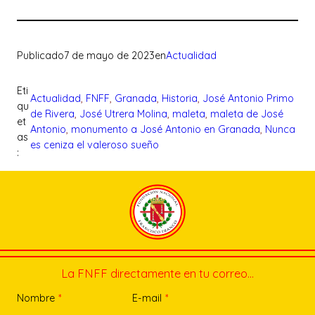
Publicado
7 de mayo de 2023
en
Actualidad
Eti
Actualidad
, 
FNFF
, 
Granada
, 
Historia
, 
José Antonio Primo
qu
de Rivera
, 
José Utrera Molina
, 
maleta
, 
maleta de José
et
Antonio
, 
monumento a José Antonio en Granada
, 
Nunca
as
es ceniza el valeroso sueño
:
La FNFF directamente en tu correo…
Nombre
*
E-mail
*