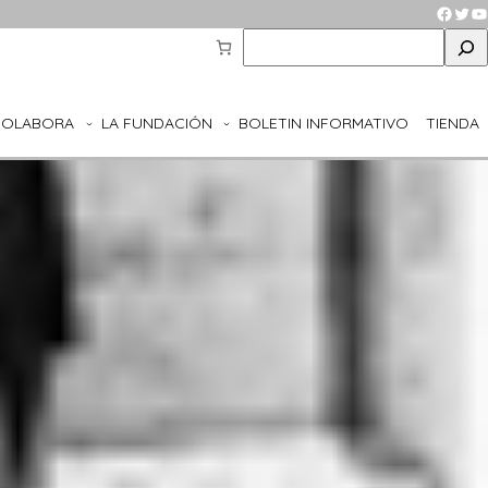
Faceb
Twit
Y
S
e
a
r
COLABORA
LA FUNDACIÓN
BOLETIN INFORMATIVO
TIENDA
c
h