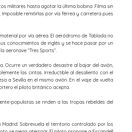
s militares hasta agotar la última bobina .Filma sin
 Imposible remitirlas por vía férrea y carretera pues
material por vía aérea. El aeródromo de Tablada no
 sus conocimientos de inglés y se hace pasar por un
la aeronave “Tres Sports”.
a. Ocurre un verdadero desastre al bajar del avión,
mente las cintas. Irreductible al desaliento con el
 a Sevilla en el mismo avión. En el viaje de vuelta
rtero el piloto británico acepta.
ente-populistas se rinden a las tropas rebeldes del
adrid. Sobrevuela el territorio controlado por los
oto se niega aterrizar. El piloto propone a Escandell