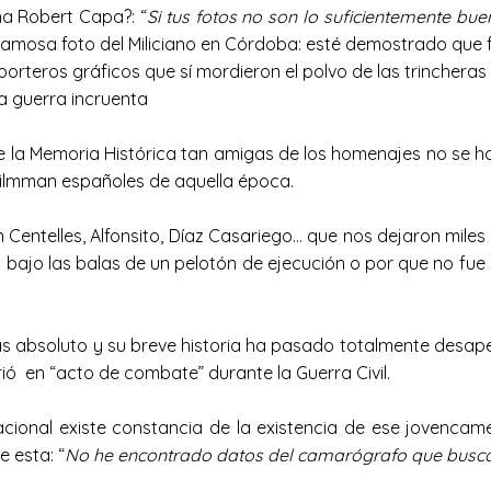
ha Robert Capa?: “
Si tus fotos no son lo suficientemente bue
famosa foto del Miliciano en Córdoba: esté demostrado que 
orteros gráficos que sí mordieron el polvo de las trincheras 
a guerra incruenta
e la Memoria Histórica tan amigas de los homenajes no se 
filmman españoles de aquella época.
Centelles, Alfonsito, Díaz Casariego… que nos dejaron mile
bajo las balas de un pelotón de ejecución o por que no fue 
 absoluto y su breve historia ha pasado totalmente desaperc
ió en “acto de combate” durante la Guerra Civil.
acional existe constancia de la existencia de ese jovenca
e esta: “
No he encontrado datos del camarógrafo que busca en