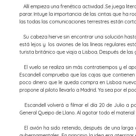
Allí empieza una frenética actividad .Se juega lite
parar. Intuye la importancia de las cintas que ha ro
las todas las comunicaciones terrestres están cort
Su cabeza hierve sin encontrar una solución hasta
está lejos y los aviones de las líneas regulares e
turista británico que viaja a Lisboa. Después de la
El vuelo se realiza sin más contratiempos y el apa
Escandell comprueba que las cajas que contienen la
poco dinero que le queda compra en Lisboa nuevas b
propone al piloto llevarlo a Madrid. Ya sea por el p
Escandell volverá a filmar el día 20 de Julio a pa
General Queipo de Llano. Al agotar todo el material 
El avión ha sido retenido, después de una larga d
gubernamentales. En principio la idea era aterrizar 