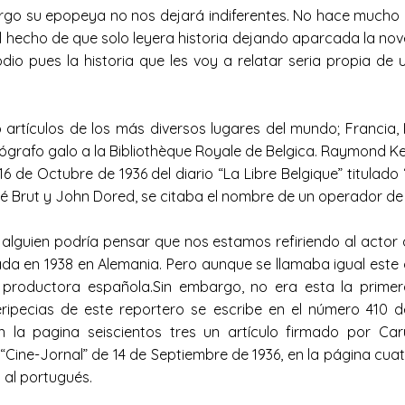
o su epopeya no nos dejará indiferentes. No hace mucho un
echo de que solo leyera historia dejando aparcada la novel
odio pues la historia que les voy a relatar seria propia de
 artículos de los más diversos lugares del mundo; Francia, I
grafo galo a la Bibliothèque Royale de Belgica. Raymond Ke
 16 de Octubre de 1936 del diario “La Libre Belgique” titula
né Brut y John Dored, se citaba el nombre de un operador de
ien podría pensar que nos estamos refiriendo al actor de 
ada en 1938 en Alemania. Pero aunque se llamaba igual este
productora española.Sin embargo, no era esta la primera
 peripecias de este reportero se escribe en el número 410 
 la pagina seiscientos tres un artículo firmado por Car
Cine-Jornal” de 14 de Septiembre de 1936, en la página cuatr
 al portugués.