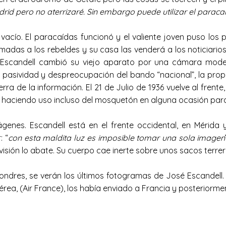
rid pero no aterrizaré. Sin embargo puede utilizar el paraca
acío. El paracaídas funcionó y el valiente joven puso los p
madas a los rebeldes y su casa las venderá a los noticiarios
, Escandell cambió su viejo aparato por una cámara mod
cial pasividad y despreocupación del bando “nacional”, la p
a de la información. El 21 de Julio de 1936 vuelve al frent
r haciendo uso incluso del mosquetón en alguna ocasión para
enes. Escandell está en el frente occidental, en Mérida y
: “
con esta maldita luz es imposible tomar una sola imagen
sión lo abate. Su cuerpo cae inerte sobre unos sacos terrer
Londres, se verán los últimos fotogramas de José Escandell
érea, (Air France), los había enviado a Francia y posteriorme