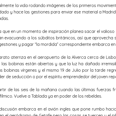
ralmente la vida rodando imágenes de los primeros movimiento
dado y hace las gestiones para enviar ese material a Madrid.
adas.
 que en un momento de inspiración planea sacar el valioso 
stán evacuando a los súbditos británicos, así que aprovecha
s gestiones y pagar “la mordida” correspondiente embarca en 
rato aterriza en el aeropuerto de la Alverca cerca de Lisbo
s bobinas están abiertas y que la luz ha dañado irremisible
obinas vírgenes y el mismo 19 de Julio por la tarde regresa
oder de seducción o por el espíritu emprendedor del joven repo
rtir de las seis de la mañana cuando las últimas fuerzas fr
fílmico. Vuelve a Tablada ya en poder de los rebeldes.
iscusión embarca en el avión ingles que pone rumbo hacia M
en el aeródromo de Getafe pero las cosas se tuercen y el pil