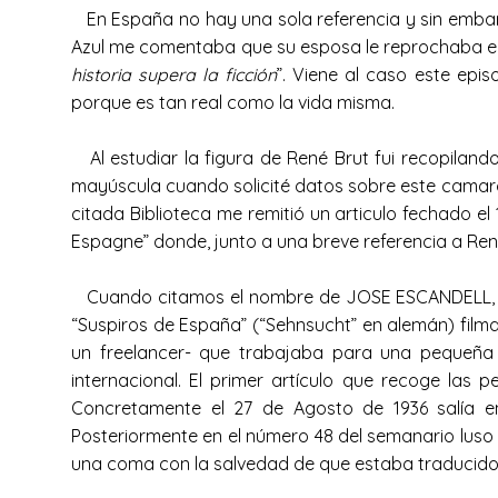
En España no hay una sola referencia y sin embarg
Azul me comentaba que su esposa le reprochaba el h
historia supera la ficción
”. Viene al caso este epis
porque es tan real como la vida misma.
Al estudiar la figura de René Brut fui recopilando
mayúscula cuando solicité datos sobre este camaró
citada Biblioteca me remitió un articulo fechado el
Espagne” donde, junto a una breve referencia a Re
Cuando citamos el nombre de JOSE ESCANDELL, algu
“Suspiros de España” (“Sehnsucht” en alemán) film
un freelancer- que trabajaba para una pequeña 
internacional. El primer artículo que recoge las
Concretamente el 27 de Agosto de 1936 salía en
Posteriormente en el número 48 del semanario luso “
una coma con la salvedad de que estaba traducido