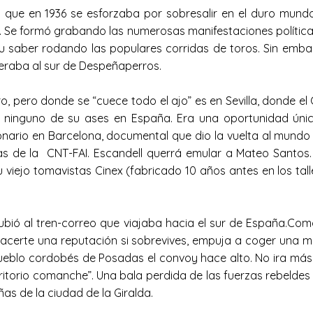
que en 1936 se esforzaba por sobresalir en el duro mun
. Se formó grabando las numerosas manifestaciones políticas 
 saber rodando las populares corridas de toros. Sin embar
speraba al sur de Despeñaperros.
o, pero donde se “cuece todo el ajo” es en Sevilla, donde el
 ninguno de su ases en España. Era una oportunidad únic
cionario en Barcelona, documental que dio la vuelta al mund
icias de la CNT-FAI. Escandell querrá emular a Mateo Santos
 viejo tomavistas Cinex (fabricado 10 años antes en los tal
ubió al tren-correo que viajaba hacia el sur de España.Como
hacerte una reputación si sobrevives, empuja a coger una mo
l pueblo cordobés de Posadas el convoy hace alto. No ira má
“territorio comanche”. Una bala perdida de las fuerzas rebeld
ñas de la ciudad de la Giralda.