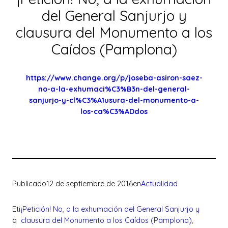
del General Sanjurjo y
clausura del Monumento a los
Caídos (Pamplona)
https://www.change.org/p/joseba-asiron-saez-
no-a-la-exhumaci%C3%B3n-del-general-
sanjurjo-y-cl%C3%A1usura-del-monumento-a-
los-ca%C3%ADdos
Publicado
12 de septiembre de 2016
en
Actualidad
Eti
¡Petición! No
, 
a la exhumación del General Sanjurjo y
q
clausura del Monumento a los Caídos (Pamplona)
, 