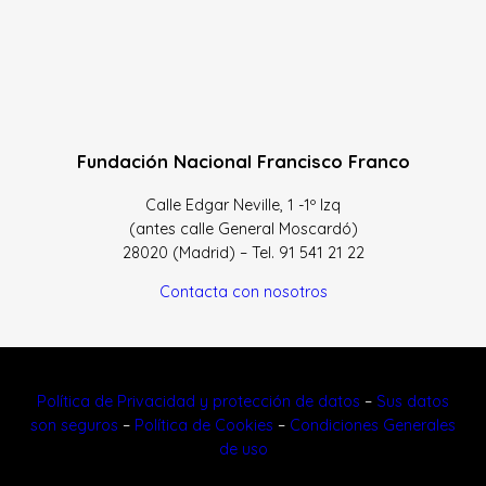
Fundación Nacional Francisco Franco
Calle Edgar Neville, 1 -1º Izq
(antes calle General Moscardó)
28020 (Madrid) – Tel. 91 541 21 22
Contacta con nosotros
Política de Privacidad y protección de datos
–
Sus datos
son seguros
–
Política de Cookies
–
Condiciones Generales
de uso