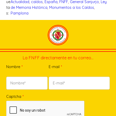
ue
Actualidad
, 
caídos
, 
España
, 
FNFF
, 
General Sanjurjo
, 
Ley
ta
de Memoria Histórica
, 
Monumentos a los Caídos
, 
s:
Pamplona
La FNFF directamente en tu correo…
Nombre
*
E-mail
*
Captcha
*