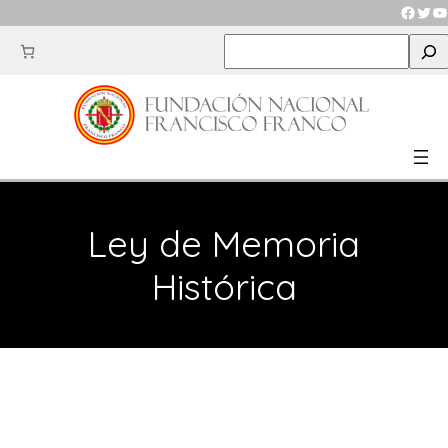
Saltar
Faceb
Twit
Y
al
S
contenido
e
a
r
c
h
Ley de Memoria
Histórica