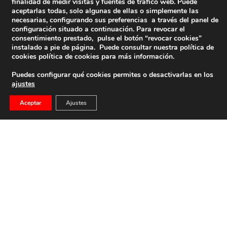
finalidad de medir visitas y fuentes de tráfico web. Puede
aceptarlas todas, solo algunas de ellas o simplemente las
necesarias, configurando sus preferencias a través del panel de
configuración situado a continuación. Para revocar el
consentimiento prestado, pulse el botón “revocar cookies”
instalado a pie de página. Puede consultar nuestra política de
cookies
política de cookies
para más información.
Puedes configurar qué cookies permites o desactivarlas en los
ajustes
Aceptar
Ajustes
La Posverdad De La Memoria Histórica
Ramón Pérez Maura ABC – 16 de diciembre de 2017
Repitámoslo una y mil […]
27 de diciembre de 2017