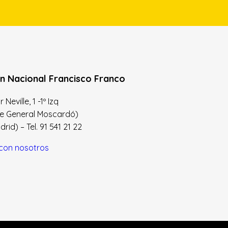
n Nacional Francisco Franco
Neville, 1 -1º Izq
le General Moscardó)
id) – Tel. 91 541 21 22
con nosotros