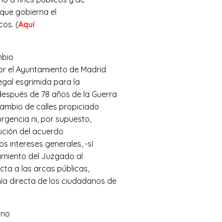
 que gobierna el
os. (
Aquí
mbio
por el Ayuntamiento de Madrid
egal esgrimida para la
después de 78 años de la Guerra
 cambio de calles propiciado
urgencia ni, por supuesto,
cución del acuerdo
 intereses generales, -sí
iamiento del Juzgado al
cta a las arcas públicas,
a directa de los ciudadanos de
 no