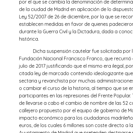
por el que se cambia la denominación de determinad
de la ciudad de Madrid en aplicación de lo dispuesto 
Ley 52/2007 de 26 de diciembre, por la que se rec
establecen medidas en favor de quienes padecieron
durante la Guerra Civil y la Dictadura, dada a con
histórica.
Dicha suspensión cautelar fue solicitada por 
Fundación Nacional Francisco Franco, que recurrió
julio de 2017 justificando que el mismo era ilegal, p
citada ley de marcado contenido ideologizante qu
sectaria y revanchista por muchas administracione
o cambiar el curso de la historia, al tiempo que se e
participantes en las represiones del Frente Popular
de llevarse a cabo el cambio de nombre de las 52 cal
callejero propuesto por el equipo de gobierno de M
impacto económico para los ciudadanos madrileños 
euros, de los cuales 6 millones son coste directo a l
Ayuntamiento de Madrid que pretenden destinarse n