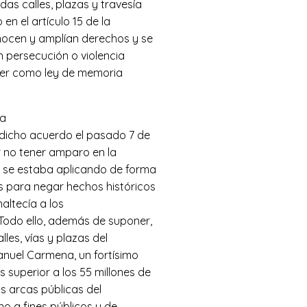
as calles, plazas y travesía
en el artículo 15 de la
onocen y amplían derechos y se
 persecución o violencia
ocer como ley de memoria
la
 dicho acuerdo el pasado 7 de
or no tener amparo en la
e se estaba aplicando de forma
s para negar hechos históricos
naltecía a los
. Todo ello, además de suponer,
les, vías y plazas del
anuel Carmena, un fortísimo
superior a los 55 millones de
as arcas públicas del
o a fines públicos y de