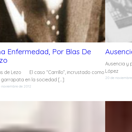
a Enfermedad, Por Blas De
Ausenci
zo
Ausencia y p
López
s de Lezo El caso “Carrillo”, incrustado como
20 de noviembre
 garrapata en la sociedad […]
e noviembre de 2012