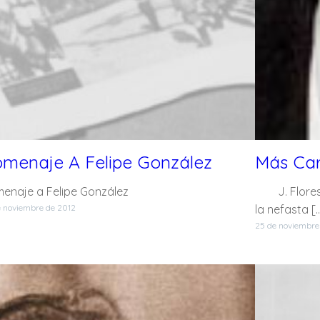
menaje A Felipe González
Más Carr
enaje a Felipe González
J. Flores
e noviembre de 2012
la nefasta [
25 de noviembre