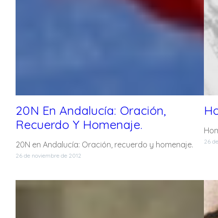
20N En Andalucía: Oración,
Ho
Recuerdo Y Homenaje.
Hom
26 d
20N en Andalucía: Oración, recuerdo y homenaje.
26 de noviembre de 2012