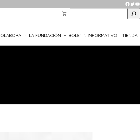
Faceb
Twit
Y
S
e
a
r
COLABORA
LA FUNDACIÓN
BOLETIN INFORMATIVO
TIENDA
c
h