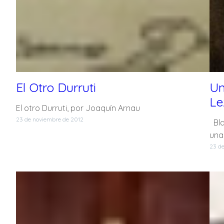
El Otro Durruti
Un
Le
El otro Durruti, por Joaquín Arnau
23 de noviembre de 2012
Bla
una
23 d