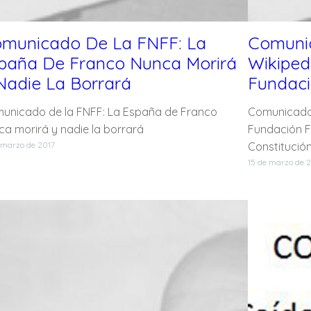
municado De La FNFF: La
Comuni
paña De Franco Nunca Morirá
Wikiped
Nadie La Borrará
Fundaci
unicado de la FNFF: La España de Franco
Comunicado 
ca morirá y nadie la borrará
Fundación Fr
 marzo de 2017
Constitució
15 de marzo de 