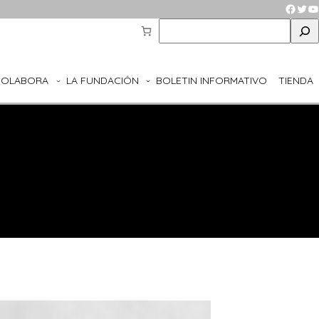
Faceb
Twit
Y
S
e
a
r
COLABORA
LA FUNDACIÓN
BOLETIN INFORMATIVO
TIENDA
c
h