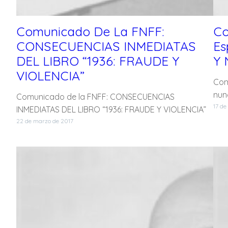
Comunicado De La FNFF:
Co
CONSECUENCIAS INMEDIATAS
Es
DEL LIBRO “1936: FRAUDE Y
Y 
VIOLENCIA”
Com
nun
Comunicado de la FNFF: CONSECUENCIAS
17 de
INMEDIATAS DEL LIBRO “1936: FRAUDE Y VIOLENCIA”
22 de marzo de 2017