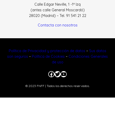
Calle Edgar Neville, 1 -1º Izq
(antes calle General Moscardó)
28020 (Madrid) – Tel. 91 541 21 22
Contacta con nosotros
Política de Privacidad y protección de datos
–
Sus datos
son seguros
–
Política de Cookies
–
Condiciones Generales
de uso
Facebook
Twitter
YouTube
© 2023 FNFF | Todos los derechos reservados.