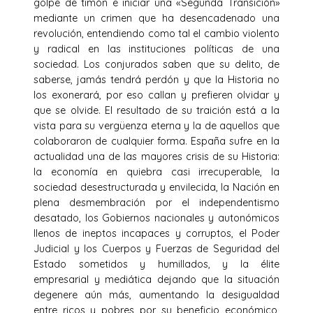
golpe de timón e iniciar una «Segunda Transición»
mediante un crimen que ha desencadenado una
revolución, entendiendo como tal el cambio violento
y radical en las instituciones políticas de una
sociedad. Los conjurados saben que su delito, de
saberse, jamás tendrá perdón y que la Historia no
los exonerará, por eso callan y prefieren olvidar y
que se olvide. El resultado de su traición está a la
vista para su vergüenza eterna y la de aquellos que
colaboraron de cualquier forma. España sufre en la
actualidad una de las mayores crisis de su Historia:
la economía en quiebra casi irrecuperable, la
sociedad desestructurada y envilecida, la Nación en
plena desmembración por el independentismo
desatado, los Gobiernos nacionales y autonómicos
llenos de ineptos incapaces y corruptos, el Poder
Judicial y los Cuerpos y Fuerzas de Seguridad del
Estado sometidos y humillados, y la élite
empresarial y mediática dejando que la situación
degenere aún más, aumentando la desigualdad
entre ricos y pobres por su beneficio económico,