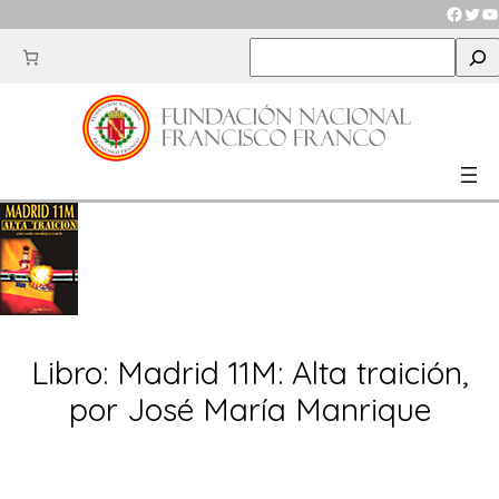
Saltar
Faceb
Twit
Y
al
S
contenido
e
a
r
c
h
Libro: Madrid 11M: Alta traición,
por José María Manrique