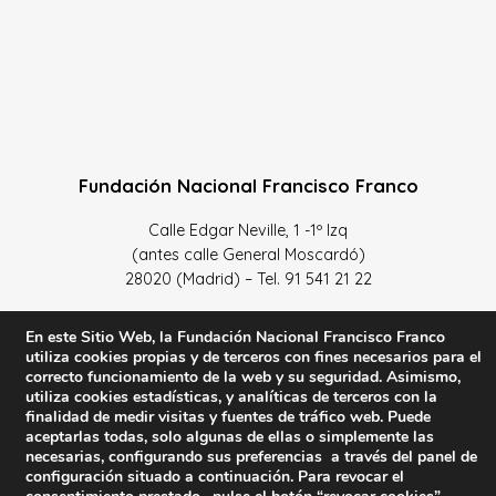
Fundación Nacional Francisco Franco
Calle Edgar Neville, 1 -1º Izq
(antes calle General Moscardó)
28020 (Madrid) – Tel. 91 541 21 22
Contacta con nosotros
En este Sitio Web, la Fundación Nacional Francisco Franco
utiliza cookies propias y de terceros con fines necesarios para el
correcto funcionamiento de la web y su seguridad. Asimismo,
utiliza cookies estadísticas, y analíticas de terceros con la
finalidad de medir visitas y fuentes de tráfico web. Puede
Política de Privacidad y protección de datos
–
Sus datos
aceptarlas todas, solo algunas de ellas o simplemente las
son seguros
–
Política de Cookies
–
Condiciones Generales
necesarias, configurando sus preferencias a través del panel de
configuración situado a continuación. Para revocar el
de uso